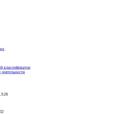
щих
ый классификатор
 деятельности
13:26
02