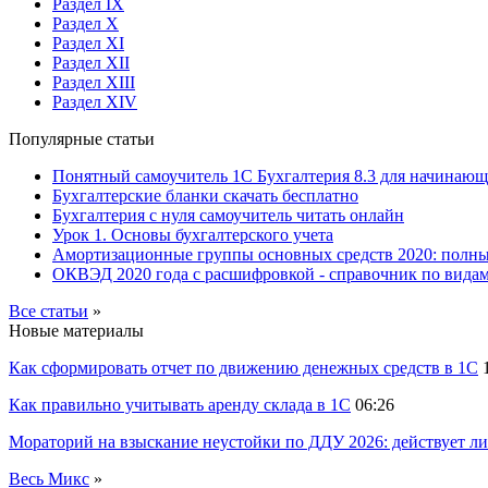
Раздел IX
Раздел X
Раздел XI
Раздел XII
Раздел XIII
Раздел XIV
Популярные статьи
Понятный самоучитель 1С Бухгалтерия 8.3 для начинаю
Бухгалтерские бланки скачать бесплатно
Бухгалтерия с нуля самоучитель читать онлайн
Урок 1. Основы бухгалтерского учета
Амортизационные группы основных средств 2020: полн
ОКВЭД 2020 года с расшифровкой - справочник по видам
Все статьи
»
Новые материалы
Как сформировать отчет по движению денежных средств в 1С
Как правильно учитывать аренду склада в 1С
06:26
Мораторий на взыскание неустойки по ДДУ 2026: действует ли
Весь Микс
»