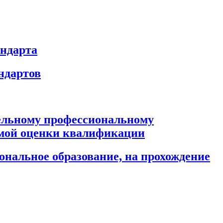
андарта
ндартов
тельному профессиональному
имой оценки квалификации
ональное образование, на прохождение