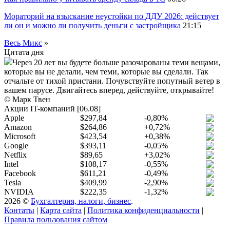
Мораторий на взыскание неустойки по ДДУ 2026: действует
ли он и можно ли получить деньги с застройщика
21:15
Весь Микс
»
Цитата дня
Через 20 лет вы будете больше разочарованы теми вещами,
которые вы не делали, чем теми, которые вы сделали. Так
отчальте от тихой пристани. Почувствуйте попутный ветер в
вашем парусе. Двигайтесь вперед, действуйте, открывайте!
© Марк Твен
Акции IT-компаний [06.08]
Apple
$297,84
-0,80%
Amazon
$264,86
+0,72%
Microsoft
$423,54
+0,38%
Google
$393,11
-0,05%
Netflix
$89,65
+3,02%
Intel
$108,17
-0,55%
Facebook
$611,21
-0,49%
Tesla
$409,99
-2,90%
NVIDIA
$222,35
-1,32%
2026 ©
Бухгалтерия, налоги, бизнес
.
Контаты
|
Карта сайта
|
Политика конфиденциальности
|
Правила пользования сайтом