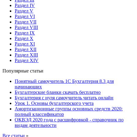
Раздел IV
Раздел V
Раздел VI
Раздел VII
Раздел VIII
Раздел IX
Раздел X
Раздел XI
Раздел XII
Раздел XIII
Раздел XIV
Популярные статьи
Понятный самоучитель 1С Бухгалтерия 8.3 для
начинающих
Бухгалтерские бланки скачать бесплатно
Бухгалтерия с нуля самоучитель читать онлайн
Урок 1. Основы бухгалтерского учета
Амортизационные группы основных средств 2020:
полный классификатор
ОКВЭД 2020 года с расшифровкой - справочник по
видам деятельности
Все статьи
»