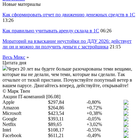
Новые материалы
Как сформировать отчет по движению денежных средств в 1С
13:26
Как правильно учитывать аренду склада в 1С
06:26
Мораторий на взыскание неустойки по ДДУ 2026: действует
ли он и можно ли получить деньги с застройщика
21:15
Весь Микс
»
Цитата дня
Через 20 лет вы будете больше разочарованы теми вещами,
которые вы не делали, чем теми, которые вы сделали. Так
отчальте от тихой пристани. Почувствуйте попутный ветер в
вашем парусе. Двигайтесь вперед, действуйте, открывайте!
© Марк Твен
Акции IT-компаний [06.08]
Apple
$297,84
-0,80%
Amazon
$264,86
+0,72%
Microsoft
$423,54
+0,38%
Google
$393,11
-0,05%
Netflix
$89,65
+3,02%
Intel
$108,17
-0,55%
Facebook
$611,21
-0,49%