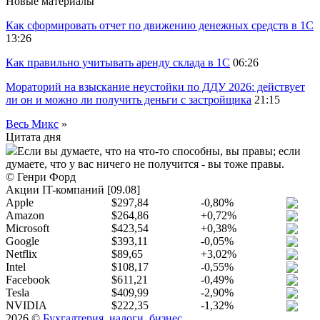
Новые материалы
Как сформировать отчет по движению денежных средств в 1С
13:26
Как правильно учитывать аренду склада в 1С
06:26
Мораторий на взыскание неустойки по ДДУ 2026: действует
ли он и можно ли получить деньги с застройщика
21:15
Весь Микс
»
Цитата дня
Если вы думаете, что на что-то способны, вы правы; если
думаете, что у вас ничего не получится - вы тоже правы.
© Генри Форд
Акции IT-компаний [09.08]
Apple
$297,84
-0,80%
Amazon
$264,86
+0,72%
Microsoft
$423,54
+0,38%
Google
$393,11
-0,05%
Netflix
$89,65
+3,02%
Intel
$108,17
-0,55%
Facebook
$611,21
-0,49%
Tesla
$409,99
-2,90%
NVIDIA
$222,35
-1,32%
2026 ©
Бухгалтерия, налоги, бизнес
.