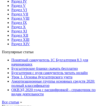
Раздел IV
Раздел V
Раздел VI
Раздел VII
Раздел VIII
Раздел IX
Раздел X
Раздел XI
Раздел XII
Раздел XIII
Раздел XIV
Популярные статьи
Понятный самоучитель 1С Бухгалтерия 8.3 для
начинающих
Бухгалтерские бланки скачать бесплатно
Бухгалтерия с нуля самоучитель читать онлайн
Урок 1. Основы бухгалтерского учета
Амортизационные группы основных средств 2020:
полный классификатор
ОКВЭД 2020 года с расшифровкой - справочник по
видам деятельности
Все статьи
»