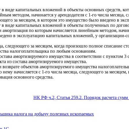
в виде капитальных вложений в объекты основных средств, кот
ным методом, начинается у арендодателя с 1-го числа месяца, 
дующего за месяцем, в котором это имущество было введено в экс
в виде капитальных вложений в объекты полученных по договор
 амортизация по которым начисляется линейным методом, начина
едено в эксплуатацию капитальных вложений, у организации-ссуд
ца, следующего за месяцем, когда произошло полное списание с
ества налогоплательщика по любым основаниям.
става амортизируемого имущества в соответствии с пунктом 3 ст
кта из состава амортизируемого имущества.
и возврате объектов амортизируемого имущества налогоплательщ
 нему начисляется с 1-го числа месяца, следующего за месяцем,
вация основного средства.
НК РФ ч.2, Статья 259.2. Порядок расчета сум
ельщика налога на добычу полезных ископаемых
 в 1С