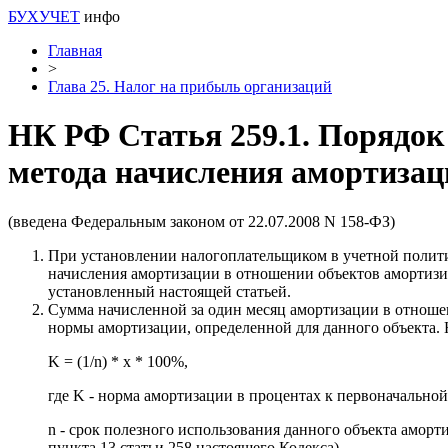
БУХУЧЕТ
инфо
Главная
>
Глава 25. Налог на прибыль организаций
НК РФ Статья 259.1. Порядок
метода начисления амортизац
(введена Федеральным законом от 22.07.2008 N 158-ФЗ)
При установлении налогоплательщиком в учетной полити
начисления амортизации в отношении объектов амортизир
установленный настоящей статьей.
Сумма начисленной за один месяц амортизации в отношен
нормы амортизации, определенной для данного объекта.
K = (1/n) * x * 100%,
где K - норма амортизации в процентах к первоначально
n - срок полезного использования данного объекта аморт
пункта 13 статьи 258 настоящего Кодекса)