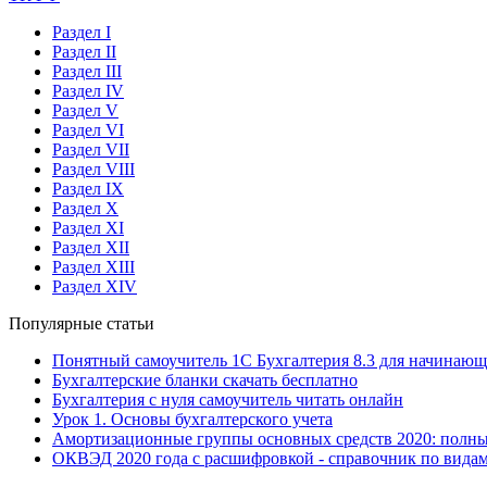
Раздел I
Раздел II
Раздел III
Раздел IV
Раздел V
Раздел VI
Раздел VII
Раздел VIII
Раздел IX
Раздел X
Раздел XI
Раздел XII
Раздел XIII
Раздел XIV
Популярные статьи
Понятный самоучитель 1С Бухгалтерия 8.3 для начинаю
Бухгалтерские бланки скачать бесплатно
Бухгалтерия с нуля самоучитель читать онлайн
Урок 1. Основы бухгалтерского учета
Амортизационные группы основных средств 2020: полн
ОКВЭД 2020 года с расшифровкой - справочник по видам