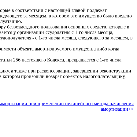
орые в соответствии с настоящей главой подлежат
следующего за месяцем, в котором это имущество было введено
плуатацию.
у безвозмездного пользования основных средств, которые в
ется у организации-ссудодателя с 1-го числа месяца,
ополучателя - с 1-го числа месяца, следующего за месяцем, в
тоимости объекта амортизируемого имущества либо когда
атьи 256 настоящего Кодекса, прекращается с 1-го числа
ику, а также при расконсервации, завершении реконструкции
 в котором произошли возврат объектов налогоплательщику,
м амортизации при применении нелинейного метода начисления
амортизации>>