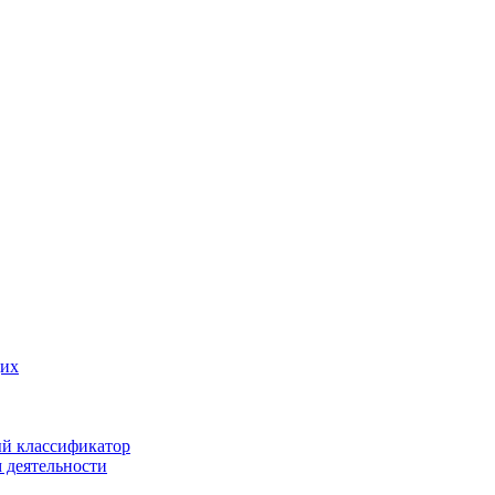
щих
ый классификатор
 деятельности