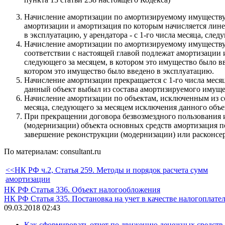
Начисление амортизации по амортизируемому имуществу 
амортизации и амортизация по которым начисляется линей
в эксплуатацию, у арендатора - с 1-го числа месяца, сле
Начисление амортизации по амортизируемому имуществу 
соответствии с настоящей главой подлежат амортизации и
следующего за месяцем, в котором это имущество было вв
котором это имущество было введено в эксплуатацию.
Начисление амортизации прекращается с 1-го числа меся
данный объект выбыл из состава амортизируемого имущ
Начисление амортизации по объектам, исключенным из со
месяца, следующего за месяцем исключения данного объе
При прекращении договора безвозмездного пользования 
(модернизации) объекта основных средств амортизация по
завершение реконструкции (модернизации) или расконсер
По материалам: consultant.ru
<<НК РФ ч.2, Статья 259. Методы и порядок расчета сумм
амортизации
НК РФ Статья 336. Объект налогообложения
НК РФ Статья 335. Постановка на учет в качестве налогоплат
09.03.2018 02:43
Как сформировать отчет по движению денежных средств