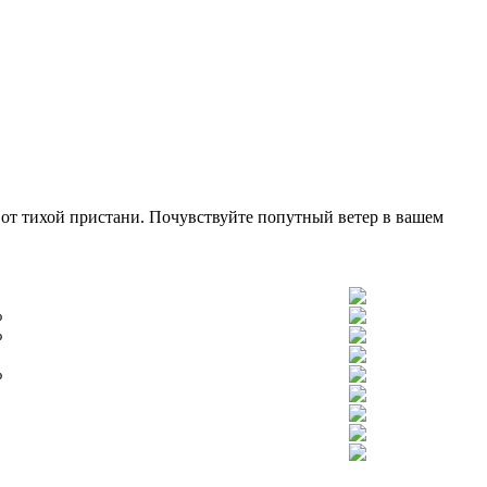
е от тихой пристани. Почувствуйте попутный ветер в вашем
%
%
%