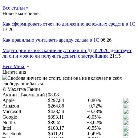
Все статьи
»
Новые материалы
Как сформировать отчет по движению денежных средств в 1С
13:26
Как правильно учитывать аренду склада в 1С
06:26
Мораторий на взыскание неустойки по ДДУ 2026: действует
ли он и можно ли получить деньги с застройщика
21:15
Весь Микс
»
Цитата дня
Свобода ничего не стоит, если она не включает в себя
свободу ошибаться.
© Махатма Ганди
Акции IT-компаний [08.08]
Apple
$297,84
-0,80%
Amazon
$264,86
+0,72%
Microsoft
$423,54
+0,38%
Google
$393,11
-0,05%
Netflix
$89,65
+3,02%
Intel
$108,17
-0,55%
Facebook
$611,21
-0,49%