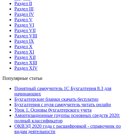
Раздел II
Раздел III
Раздел IV
Раздел V
Раздел VI
Раздел VII
Раздел VIII
Раздел IX
Раздел X
Раздел XI
Раздел XII
Раздел XIII
Раздел XIV
Популярные статьи
Понятный самоучитель 1С Бухгалтерия 8.3 для
начинающих
Бухгалтерские бланки скачать бесплатно
Бухгалтерия с нуля самоучитель читать онлайн
Урок 1. Основы бухгалтерского учета
Амортизационные группы основных средств 2020:
полный классификатор
ОКВЭД 2020 года с расшифровкой - справочник по
видам деятельности