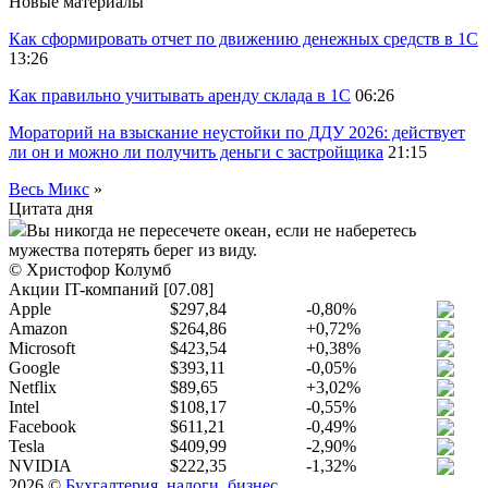
Новые материалы
Как сформировать отчет по движению денежных средств в 1С
13:26
Как правильно учитывать аренду склада в 1С
06:26
Мораторий на взыскание неустойки по ДДУ 2026: действует
ли он и можно ли получить деньги с застройщика
21:15
Весь Микс
»
Цитата дня
Вы никогда не пересечете океан, если не наберетесь
мужества потерять берег из виду.
© Христофор Колумб
Акции IT-компаний [07.08]
Apple
$297,84
-0,80%
Amazon
$264,86
+0,72%
Microsoft
$423,54
+0,38%
Google
$393,11
-0,05%
Netflix
$89,65
+3,02%
Intel
$108,17
-0,55%
Facebook
$611,21
-0,49%
Tesla
$409,99
-2,90%
NVIDIA
$222,35
-1,32%
2026 ©
Бухгалтерия, налоги, бизнес
.