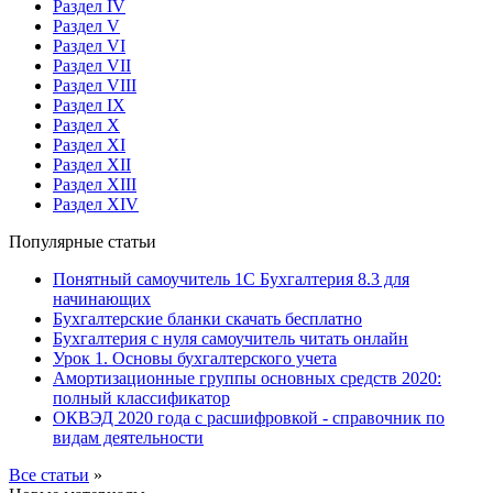
Раздел IV
Раздел V
Раздел VI
Раздел VII
Раздел VIII
Раздел IX
Раздел X
Раздел XI
Раздел XII
Раздел XIII
Раздел XIV
Популярные статьи
Понятный самоучитель 1С Бухгалтерия 8.3 для
начинающих
Бухгалтерские бланки скачать бесплатно
Бухгалтерия с нуля самоучитель читать онлайн
Урок 1. Основы бухгалтерского учета
Амортизационные группы основных средств 2020:
полный классификатор
ОКВЭД 2020 года с расшифровкой - справочник по
видам деятельности
Все статьи
»