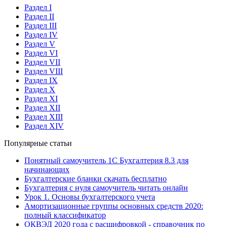
Раздел I
Раздел II
Раздел III
Раздел IV
Раздел V
Раздел VI
Раздел VII
Раздел VIII
Раздел IX
Раздел X
Раздел XI
Раздел XII
Раздел XIII
Раздел XIV
Популярные статьи
Понятный самоучитель 1С Бухгалтерия 8.3 для
начинающих
Бухгалтерские бланки скачать бесплатно
Бухгалтерия с нуля самоучитель читать онлайн
Урок 1. Основы бухгалтерского учета
Амортизационные группы основных средств 2020:
полный классификатор
ОКВЭД 2020 года с расшифровкой - справочник по