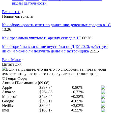
видам деятельности
Все статьи
»
Новые материалы
Как сформировать отчет по движению денежных средств в 1С
13:26
Как правильно учитывать аренду склада в 1С
06:26
Мораторий на взыскание неустойки по ДДУ 2026: действует
ли он и можно ли получить деньги с застройщика
21:15
Весь Микс
»
Цитата дня
Если вы думаете, что на что-то способны, вы правы; если
думаете, что у вас ничего не получится - вы тоже правы.
© Генри Форд
Акции IT-компаний [09.08]
Apple
$297,84
-0,80%
Amazon
$264,86
+0,72%
Microsoft
$423,54
+0,38%
Google
$393,11
-0,05%
Netflix
$89,65
+3,02%
Intel
$108,17
-0,55%