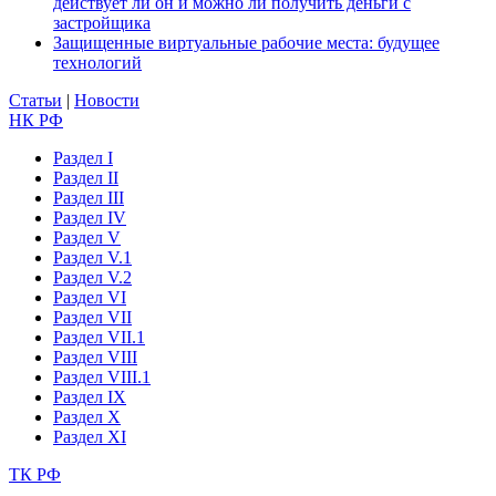
действует ли он и можно ли получить деньги с
застройщика
Защищенные виртуальные рабочие места: будущее
технологий
Статьи
|
Новости
НК РФ
Раздел I
Раздел II
Раздел III
Раздел IV
Раздел V
Раздел V.1
Раздел V.2
Раздел VI
Раздел VII
Раздел VII.1
Раздел VIII
Раздел VIII.1
Раздел IX
Раздел X
Раздел XI
ТК РФ