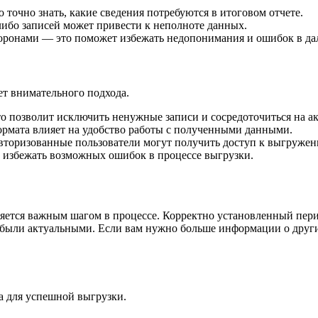
очно знать, какие сведения потребуются в итоговом отчете.
либо записей может привести к неполноте данных.
торонами — это поможет избежать недопонимания и ошибок в д
ет внимательного подхода.
о позволит исключить ненужные записи и сосредоточиться на а
рмата влияет на удобство работы с полученными данными.
 авторизованные пользователи могут получить доступ к выгруже
 избежать возможных ошибок в процессе выгрузки.
ется важным шагом в процессе. Корректно установленный перио
 были актуальными. Если вам нужно больше информации о други
а для успешной выгрузки.