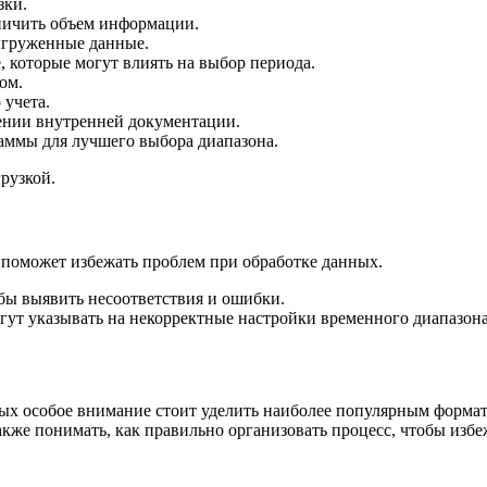
зки.
аничить объем информации.
ыгруженные данные.
 которые могут влиять на выбор периода.
ом.
 учета.
ении внутренней документации.
аммы для лучшего выбора диапазона.
рузкой.
 поможет избежать проблем при обработке данных.
бы выявить несоответствия и ошибки.
гут указывать на некорректные настройки временного диапазона
рых особое внимание стоит уделить наиболее популярным форма
акже понимать, как правильно организовать процесс, чтобы изб