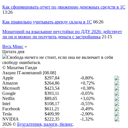
Как сформировать отчет по движению денежных средств в 1С
13:26
Как правильно учитывать аренду склада в 1С
06:26
Мораторий на взыскание неустойки по ДДУ 2026: действует
ли он и можно ли получить деньги с застройщика
21:15
Весь Микс
»
Цитата дня
Свобода ничего не стоит, если она не включает в себя
свободу ошибаться.
© Махатма Ганди
Акции IT-компаний [08.08]
Apple
$297,84
-0,80%
Amazon
$264,86
+0,72%
Microsoft
$423,54
+0,38%
Google
$393,11
-0,05%
Netflix
$89,65
+3,02%
Intel
$108,17
-0,55%
Facebook
$611,21
-0,49%
Tesla
$409,99
-2,90%
NVIDIA
$222,35
-1,32%
2026 ©
Бухгалтерия, налоги, бизнес
.