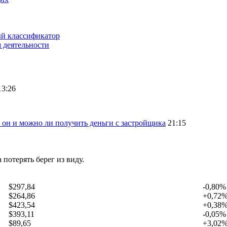
ый классификатор
 деятельности
13:26
 он и можно ли получить деньги с застройщика
21:15
 потерять берег из виду.
$297,84
-0,80%
$264,86
+0,72
$423,54
+0,38
$393,11
-0,05%
$89,65
+3,02