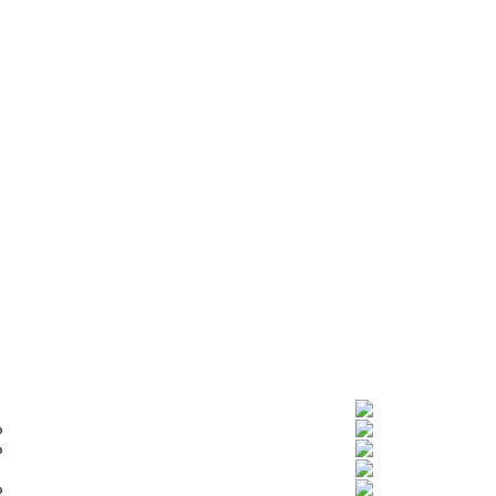
%
%
%