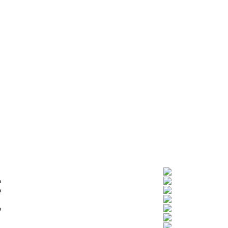
%
%
%