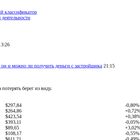
ый классификатор
 деятельности
13:26
 он и можно ли получить деньги с застройщика
21:15
 потерять берег из виду.
$297,84
-0,80%
$264,86
+0,72
$423,54
+0,38
$393,11
-0,05%
$89,65
+3,02
$108,17
-0,55%
$611,21
-0,49%