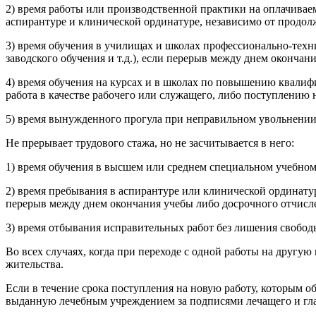
2) время работы или производственной практики на оплачивае
аспирантуре и клинической ординатуре, независимо от продо
3) время обучения в училищах и школах профессионально-техн
заводского обучения и т.д.), если перерыв между днем оконча
4) время обучения на курсах и в школах по повышению квалиф
работа в качестве рабочего или служащего, либо поступлению 
5) время вынужденного прогула при неправильном увольнении,
Не прерывает трудового стажа, но не засчитывается в него:
1) время обучения в высшем или среднем специальном учебном 
2) время пребывания в аспирантуре или клинической ординатур
перерыв между днем окончания учебы либо досрочного отчисле
3) время отбывания исправительных работ без лишения свобод
Во всех случаях, когда при переходе с одной работы на другую
жительства.
Если в течение срока поступления на новую работу, которым о
выданную лечебным учреждением за подписями лечащего и глав