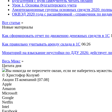
Бухгалтерия с нуля самоучитель читать онлайн
Урок 1. Основы бухгалтерского учета
Амортизационные группы основных средств 2020: полн
ОКВЭД 2020 года с расшифровкой - справочник по видам
Все статьи
»
Новые материалы
Как сформировать отчет по движению денежных средств в 1С
Как правильно учитывать аренду склада в 1С
06:26
Мораторий на взыскание неустойки по ДДУ 2026: действует ли
Весь Микс
»
Цитата дня
Вы никогда не пересечете океан, если не наберетесь мужества
© Христофор Колумб
Акции IT-компаний [07.08]
Apple
Amazon
Microsoft
Google
Netflix
Intel
Facebook