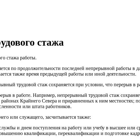
удового стажа
го стажа работы.
ется по продолжительности последней непрерывной работы в д
ается также время предыдущей работы или иной деятельности.
ывный трудовой стаж сохраняется при условии, что перерыв в р
рерыв в работе. Например, непрерывный трудовой стаж сохраняет
 районах Крайнего Севера и приравненных к ним местностях; по
сленности или штата работников.
чего или служащего, засчитывается также:
службы и днем поступления на работу или учебу в высшее или ср
повышению квалификации, переквалификации и подготовке кадро