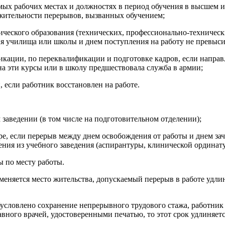
мых рабочих местах и должностях в период обучения в высшем 
лжительности перерывов, вызванных обучением;
ического образования (технических, профессионально-техничес
ния училища или школы и днем поступления на работу не превыси
икации, по переквалификации и подготовке кадров, если напра
на эти курсы или в школу предшествовала служба в армии;
 если работник восстановлен на работе.
заведении (в том числе на подготовительном отделении);
е, если перерыв между днем освобождения от работы и днем зач
ния из учебного заведения (аспирантуры, клинической ординату
ы по месту работы.
 меняется место жительства, допускаемый перерыв в работе удлин
бусловлено сохранение непрерывного трудового стажа, работник
ного врачей, удостоверенными печатью, то этот срок удлиняетс