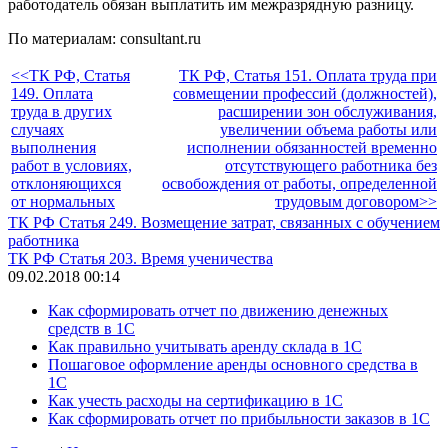
работодатель обязан выплатить им межразрядную разницу.
По материалам: consultant.ru
<<ТК РФ, Статья
ТК РФ, Статья 151. Оплата труда при
149. Оплата
совмещении профессий (должностей),
труда в других
расширении зон обслуживания,
случаях
увеличении объема работы или
выполнения
исполнении обязанностей временно
работ в условиях,
отсутствующего работника без
отклоняющихся
освобождения от работы, определенной
от нормальных
трудовым договором>>
ТК РФ Статья 249. Возмещение затрат, связанных с обучением
работника
ТК РФ Статья 203. Время ученичества
09.02.2018 00:14
Как сформировать отчет по движению денежных
средств в 1С
Как правильно учитывать аренду склада в 1С
Пошаговое оформление аренды основного средства в
1С
Как учесть расходы на сертификацию в 1С
Как сформировать отчет по прибыльности заказов в 1С