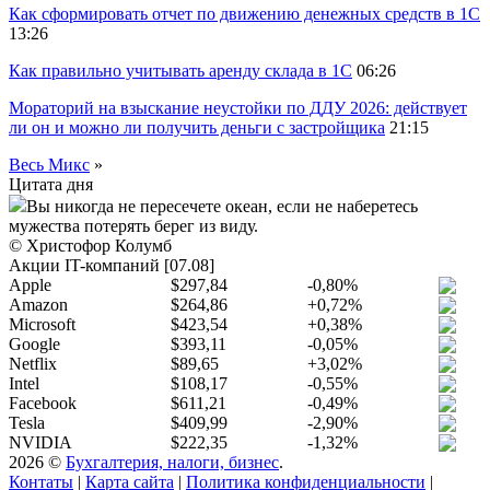
Как сформировать отчет по движению денежных средств в 1С
13:26
Как правильно учитывать аренду склада в 1С
06:26
Мораторий на взыскание неустойки по ДДУ 2026: действует
ли он и можно ли получить деньги с застройщика
21:15
Весь Микс
»
Цитата дня
Вы никогда не пересечете океан, если не наберетесь
мужества потерять берег из виду.
© Христофор Колумб
Акции IT-компаний [07.08]
Apple
$297,84
-0,80%
Amazon
$264,86
+0,72%
Microsoft
$423,54
+0,38%
Google
$393,11
-0,05%
Netflix
$89,65
+3,02%
Intel
$108,17
-0,55%
Facebook
$611,21
-0,49%
Tesla
$409,99
-2,90%
NVIDIA
$222,35
-1,32%
2026 ©
Бухгалтерия, налоги, бизнес
.
Контаты
|
Карта сайта
|
Политика конфиденциальности
|