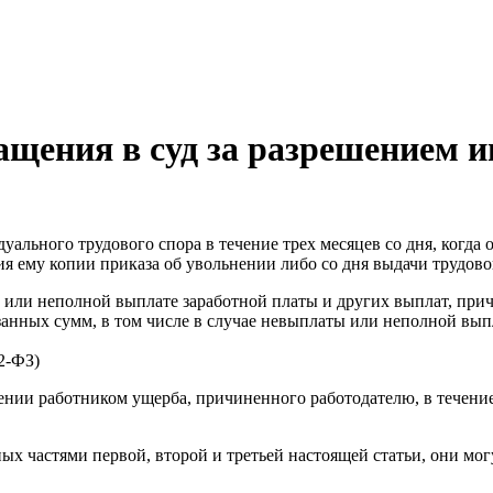
ащения в суд за разрешением и
уального трудового спора в течение трех месяцев со дня, когда 
ния ему копии приказа об увольнении либо со дня выдачи трудов
 или неполной выплате заработной платы и других выплат, причи
азанных сумм, в том числе в случае невыплаты или неполной вы
2-ФЗ)
щении работником ущерба, причиненного работодателю, в течени
х частями первой, второй и третьей настоящей статьи, они мог