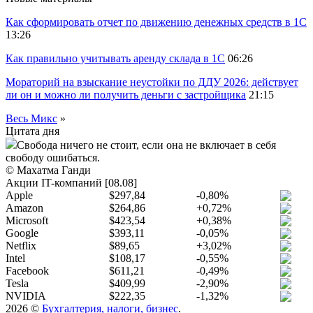
Как сформировать отчет по движению денежных средств в 1С
13:26
Как правильно учитывать аренду склада в 1С
06:26
Мораторий на взыскание неустойки по ДДУ 2026: действует
ли он и можно ли получить деньги с застройщика
21:15
Весь Микс
»
Цитата дня
Свобода ничего не стоит, если она не включает в себя
свободу ошибаться.
© Махатма Ганди
Акции IT-компаний [08.08]
Apple
$297,84
-0,80%
Amazon
$264,86
+0,72%
Microsoft
$423,54
+0,38%
Google
$393,11
-0,05%
Netflix
$89,65
+3,02%
Intel
$108,17
-0,55%
Facebook
$611,21
-0,49%
Tesla
$409,99
-2,90%
NVIDIA
$222,35
-1,32%
2026 ©
Бухгалтерия, налоги, бизнес
.