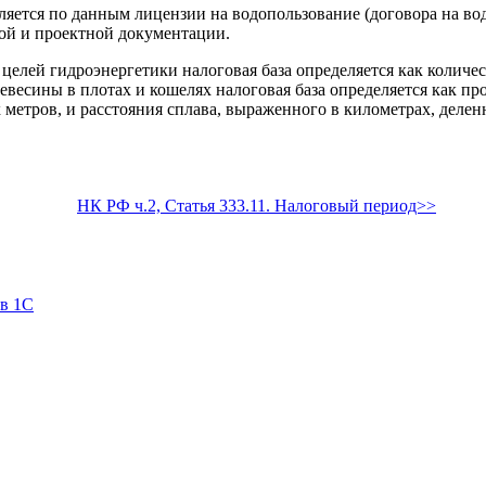
ется по данным лицензии на водопользование (договора на водо
ой и проектной документации.
 целей гидроэнергетики налоговая база определяется как количе
евесины в плотах и кошелях налоговая база определяется как пр
метров, и расстояния сплава, выраженного в километрах, деленн
НК РФ ч.2, Статья 333.11. Налоговый период>>
 в 1С