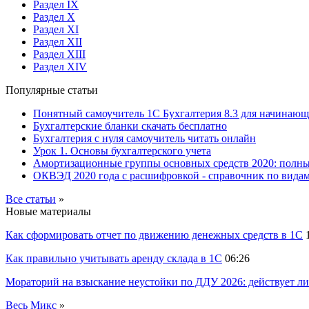
Раздел IX
Раздел X
Раздел XI
Раздел XII
Раздел XIII
Раздел XIV
Популярные статьи
Понятный самоучитель 1С Бухгалтерия 8.3 для начинаю
Бухгалтерские бланки скачать бесплатно
Бухгалтерия с нуля самоучитель читать онлайн
Урок 1. Основы бухгалтерского учета
Амортизационные группы основных средств 2020: полн
ОКВЭД 2020 года с расшифровкой - справочник по видам
Все статьи
»
Новые материалы
Как сформировать отчет по движению денежных средств в 1С
Как правильно учитывать аренду склада в 1С
06:26
Мораторий на взыскание неустойки по ДДУ 2026: действует ли
Весь Микс
»