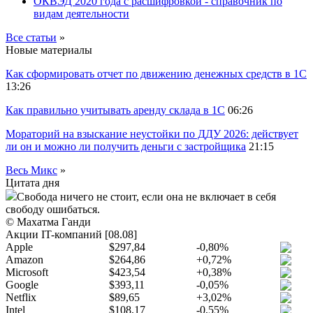
ОКВЭД 2020 года с расшифровкой - справочник по
видам деятельности
Все статьи
»
Новые материалы
Как сформировать отчет по движению денежных средств в 1С
13:26
Как правильно учитывать аренду склада в 1С
06:26
Мораторий на взыскание неустойки по ДДУ 2026: действует
ли он и можно ли получить деньги с застройщика
21:15
Весь Микс
»
Цитата дня
Свобода ничего не стоит, если она не включает в себя
свободу ошибаться.
© Махатма Ганди
Акции IT-компаний [08.08]
Apple
$297,84
-0,80%
Amazon
$264,86
+0,72%
Microsoft
$423,54
+0,38%
Google
$393,11
-0,05%
Netflix
$89,65
+3,02%
Intel
$108,17
-0,55%