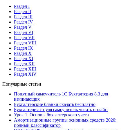
Раздел I
Раздел II
Раздел III
Раздел IV
Раздел V
Раздел VI
Раздел VII
Раздел VIII
Раздел IX
Раздел X
Раздел XI
Раздел XII
Раздел XIII
Раздел XIV
Популярные статьи
Понятный самоучитель 1С Бухгалтерия 8.3 для
начинающих
Бухгалтерские бланки скачать бесплатно
Бухгалтерия с нуля самоучитель читать онлайн
Урок 1. Основы бухгалтерского учета
Амортизационные группы основных средств 2020:
полный классификатор