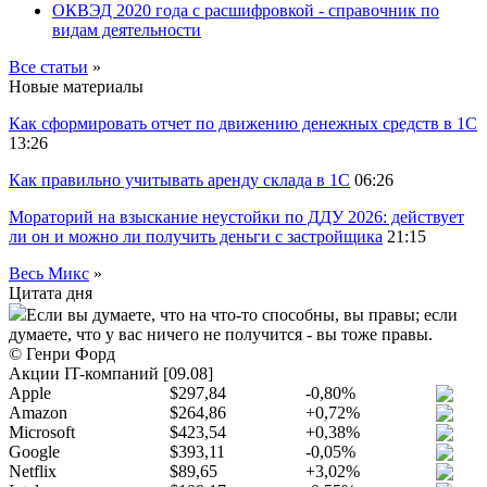
ОКВЭД 2020 года с расшифровкой - справочник по
видам деятельности
Все статьи
»
Новые материалы
Как сформировать отчет по движению денежных средств в 1С
13:26
Как правильно учитывать аренду склада в 1С
06:26
Мораторий на взыскание неустойки по ДДУ 2026: действует
ли он и можно ли получить деньги с застройщика
21:15
Весь Микс
»
Цитата дня
Если вы думаете, что на что-то способны, вы правы; если
думаете, что у вас ничего не получится - вы тоже правы.
© Генри Форд
Акции IT-компаний [09.08]
Apple
$297,84
-0,80%
Amazon
$264,86
+0,72%
Microsoft
$423,54
+0,38%
Google
$393,11
-0,05%
Netflix
$89,65
+3,02%