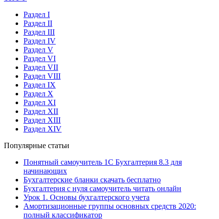
Раздел I
Раздел II
Раздел III
Раздел IV
Раздел V
Раздел VI
Раздел VII
Раздел VIII
Раздел IX
Раздел X
Раздел XI
Раздел XII
Раздел XIII
Раздел XIV
Популярные статьи
Понятный самоучитель 1С Бухгалтерия 8.3 для
начинающих
Бухгалтерские бланки скачать бесплатно
Бухгалтерия с нуля самоучитель читать онлайн
Урок 1. Основы бухгалтерского учета
Амортизационные группы основных средств 2020:
полный классификатор