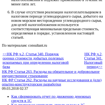
менее пяти лет.
В случае отсутствия реализации налогоплательщиком в
налоговом периоде углеводородного сырья, добытого на
новом морском месторождении углеводородного сырья,
для целей налогообложения используется
соответствующая минимальная предельная стоимость,
определяемая в порядке, установленном настоящей
статьей.
По материалам: consultant.ru
<<НК РФ ч.2, Статья 340. Порядок
НК РФ ч.2,
оценки стоимости добытых полезных
Статья 341.
ископаемых при определении налоговой
Налоговый
базы
период>>
НК РФ Статья 263. Расходы на обязательное и добровольное
имущественное страхование
НК ФР Статья 262. Расходы на научные исследования и (или)
опытно-конструкторские разработки
09.03.2018 02:37
Как сформировать отчет по движению денежных
средств в 1С
Как правильно учитывать аренду склада в 1С