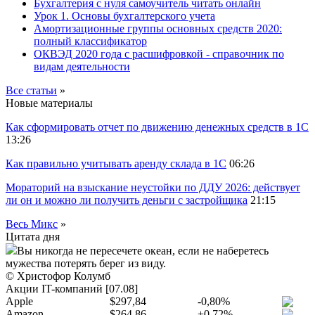
Бухгалтерия с нуля самоучитель читать онлайн
Урок 1. Основы бухгалтерского учета
Амортизационные группы основных средств 2020:
полный классификатор
ОКВЭД 2020 года с расшифровкой - справочник по
видам деятельности
Все статьи
»
Новые материалы
Как сформировать отчет по движению денежных средств в 1С
13:26
Как правильно учитывать аренду склада в 1С
06:26
Мораторий на взыскание неустойки по ДДУ 2026: действует
ли он и можно ли получить деньги с застройщика
21:15
Весь Микс
»
Цитата дня
Вы никогда не пересечете океан, если не наберетесь
мужества потерять берег из виду.
© Христофор Колумб
Акции IT-компаний [07.08]
Apple
$297,84
-0,80%
Amazon
$264,86
+0,72%