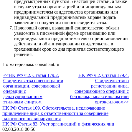
предусмотренных пунктом 5 настоящей статьи, а также
в случае утраты организацией или индивидуальным
предпринимателем свидетельства организация или
индивидуальный предприниматель вправе подать
заявление о получении нового свидетельства.
Налоговый орган, выдавший свидетельство, обязан
уведомить в письменной форме организацию или
индивидуального предпринимателя о приостановлении
действия или об аннулировании свидетельства в
трехдневный срок со дня принятия соответствующего
решения.
По материалам: consultant.ru
<<НК РФ ч.2, Статья 179.2.
НК РФ ч.2, Статья 179.4.
Свидетельства о регистрации
Свидетельство о
организации, совершающей
регистрации лица,
операции с
совершающего операции с
денатурированным
бензолом, параксилолом или
этиловым спиртом
ортоксилолом>>
НК РФ Статья 109. Обстоятельства, исключающие
привлечение лица к ответственности за совершение
налогового правонарушения
НК РФ Статья 83. Учет организаций и физических лиц
02.03.2018 00:56