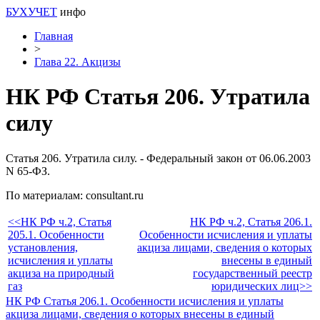
БУХУЧЕТ
инфо
Главная
>
Глава 22. Акцизы
НК РФ Статья 206. Утратила
силу
Статья 206. Утратила силу. - Федеральный закон от 06.06.2003
N 65-ФЗ.
По материалам: consultant.ru
<<НК РФ ч.2, Статья
НК РФ ч.2, Статья 206.1.
205.1. Особенности
Особенности исчисления и уплаты
установления,
акциза лицами, сведения о которых
исчисления и уплаты
внесены в единый
акциза на природный
государственный реестр
газ
юридических лиц>>
НК РФ Статья 206.1. Особенности исчисления и уплаты
акциза лицами, сведения о которых внесены в единый