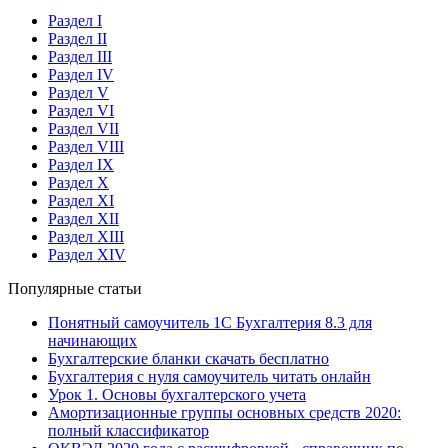
Раздел I
Раздел II
Раздел III
Раздел IV
Раздел V
Раздел VI
Раздел VII
Раздел VIII
Раздел IX
Раздел X
Раздел XI
Раздел XII
Раздел XIII
Раздел XIV
Популярные статьи
Понятный самоучитель 1С Бухгалтерия 8.3 для
начинающих
Бухгалтерские бланки скачать бесплатно
Бухгалтерия с нуля самоучитель читать онлайн
Урок 1. Основы бухгалтерского учета
Амортизационные группы основных средств 2020:
полный классификатор