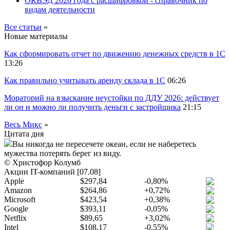
ОКВЭД 2020 года с расшифровкой - справочник по
видам деятельности
Все статьи
»
Новые материалы
Как сформировать отчет по движению денежных средств в 1С
13:26
Как правильно учитывать аренду склада в 1С
06:26
Мораторий на взыскание неустойки по ДДУ 2026: действует
ли он и можно ли получить деньги с застройщика
21:15
Весь Микс
»
Цитата дня
Вы никогда не пересечете океан, если не наберетесь
мужества потерять берег из виду.
© Христофор Колумб
Акции IT-компаний [07.08]
Apple
$297,84
-0,80%
Amazon
$264,86
+0,72%
Microsoft
$423,54
+0,38%
Google
$393,11
-0,05%
Netflix
$89,65
+3,02%
Intel
$108,17
-0,55%