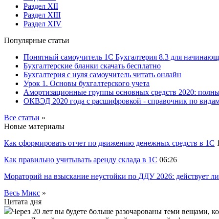
Раздел XII
Раздел XIII
Раздел XIV
Популярные статьи
Понятный самоучитель 1С Бухгалтерия 8.3 для начинаю
Бухгалтерские бланки скачать бесплатно
Бухгалтерия с нуля самоучитель читать онлайн
Урок 1. Основы бухгалтерского учета
Амортизационные группы основных средств 2020: полн
ОКВЭД 2020 года с расшифровкой - справочник по видам
Все статьи
»
Новые материалы
Как сформировать отчет по движению денежных средств в 1С
Как правильно учитывать аренду склада в 1С
06:26
Мораторий на взыскание неустойки по ДДУ 2026: действует ли
Весь Микс
»
Цитата дня
Через 20 лет вы будете больше разочарованы теми вещами, к