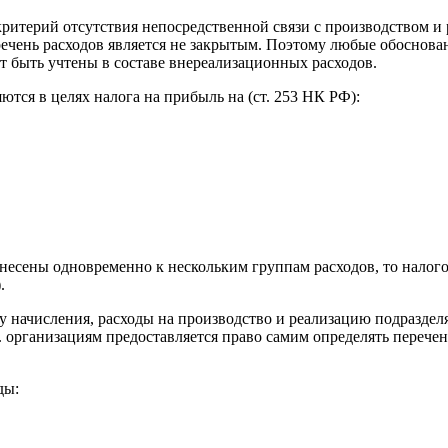
итерий отсутствия непосредственной связи с производством и р
речень расходов является не закрытым. Поэтому любые обоснова
т быть учтены в составе внереализационных расходов.
ются в целях налога на прибыль на (ст. 253 НК РФ):
несены одновременно к нескольким группам расходов, то налого
.
 начисления, расходы на производство и реализацию подразделя
 г. организациям предоставляется право самим определять переч
ды: