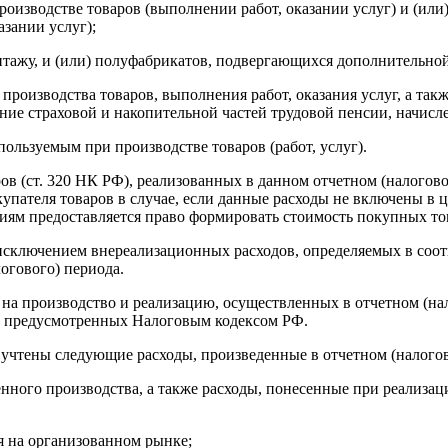
производстве товаров (выполнении работ, оказании услуг) и (и
зании услуг);
ажу, и (или) полуфабрикатов, подвергающихся дополнительной
 производства товаров, выполнения работ, оказания услуг, а та
ние страховой и накопительной частей трудовой пенсии, начисле
ользуемым при производстве товаров (работ, услуг).
в (ст. 320 НК РФ), реализованных в данном отчетном (налогово
упателя товаров в случае, если данные расходы не включены в ц
зациям предоставляется право формировать стоимость покупных то
 исключением внереализационных расходов, определяемых в соо
огового) периода.
в на производство и реализацию, осуществленных в отчетном (на
й, предусмотренных Налоговым кодексом РФ.
о учтены следующие расходы, произведенные в отчетном (налого
твенного производства, а также расходы, понесенные при реализ
я на организованном рынке;