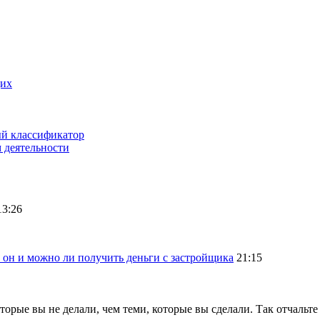
щих
ый классификатор
 деятельности
13:26
 он и можно ли получить деньги с застройщика
21:15
оторые вы не делали, чем теми, которые вы сделали. Так отчальт