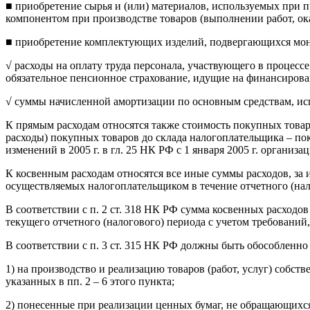
■ приобретение сырья и (или) материалов, используемых при 
компонентом при производстве товаров (выполнении работ, ока
■ приобретение комплектующих изделий, подвергающихся монт
√ расходы на оплату труда персонала, участвующего в процессе
обязательное пенсионное страхование, идущие на финансирова
√ суммы начисленной амортизации по основным средствам, исп
К прямым расходам относятся также стоимость покупных товаро
расходы) покупных товаров до склада налогоплательщика – пок
изменений в 2005 г. в гл. 25 НК РФ с 1 января 2005 г. органи
К косвенным расходам относятся все иные суммы расходов, за
осуществляемых налогоплательщиком в течение отчетного (нал
В соответствии с п. 2 ст. 318 НК РФ сумма косвенных расходо
текущего отчетного (налогового) периода с учетом требовани
В соответствии с п. 3 ст. 315 НК РФ должны быть обособленн
1) на производство и реализацию товаров (работ, услуг) собс
указанных в пп. 2 – 6 этого пункта;
2) понесенные при реализации ценных бумаг, не обращающихс