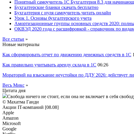
Понятный самоучитель 1С Бухгалтерия 8.3 для начинаю
Бухгалтерские бланки скачать бесплатно
Бухгалтерия с нуля самоучитель читать онлайн
Урок 1. Основы бухгалтерского учета
Амортизационные группы основных средств 2020: полн
ОКВЭД 2020 года с расшифровкой - справочник по видам
Все статьи
»
Новые материалы
Как сформировать отчет по движению денежных средств в 1С
Как правильно учитывать аренду склада в 1С
06:26
Мораторий на взыскание неустойки по ДДУ 2026: действует ли
Весь Микс
»
Цитата дня
Свобода ничего не стоит, если она не включает в себя свобод
© Махатма Ганди
Акции IT-компаний [08.08]
Apple
Amazon
Microsoft
Google