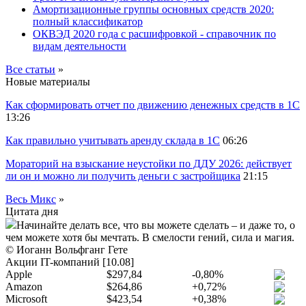
Амортизационные группы основных средств 2020:
полный классификатор
ОКВЭД 2020 года с расшифровкой - справочник по
видам деятельности
Все статьи
»
Новые материалы
Как сформировать отчет по движению денежных средств в 1С
13:26
Как правильно учитывать аренду склада в 1С
06:26
Мораторий на взыскание неустойки по ДДУ 2026: действует
ли он и можно ли получить деньги с застройщика
21:15
Весь Микс
»
Цитата дня
Начинайте делать все, что вы можете сделать – и даже то, о
чем можете хотя бы мечтать. В смелости гений, сила и магия.
© Иоганн Вольфганг Гете
Акции IT-компаний [10.08]
Apple
$297,84
-0,80%
Amazon
$264,86
+0,72%
Microsoft
$423,54
+0,38%