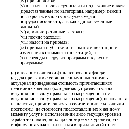
(iv) прочий доход;
(v) выплаты, произведенные или подлежащие оплате
(представленные по категориям, например: пенсии
по старости, выплаты в случае смерти,
нетрудоспособности, а также единовременные
выплаты);
(vi) административные расходы;
(vii) прочие расходы;
(viii) налоги на прибыль;
(ix) прибыли и убытки от выбытия инвестиций и
изменения в стоимости инвестиций; и
(x) переводы из других программ и в другие
программы;
(c) описание политики финансирования фонда;
(d) для программ с установленными выплатами -
актуарная приведенная стоимость причитающихся
пенсионных выплат (которые могут разделяться на
вступившие в силу права на вознаграждение и не
вступившие в силу права на вознаграждение), основанная
на пенсиях, причитающихся в соответствии с условиями
программы, на стоимости предоставленных к данному
моменту услуг и использовании либо текущих уровней
заработной платы, либо прогнозируемых уровней; эта
информация может включаться в прилагаемый отчет