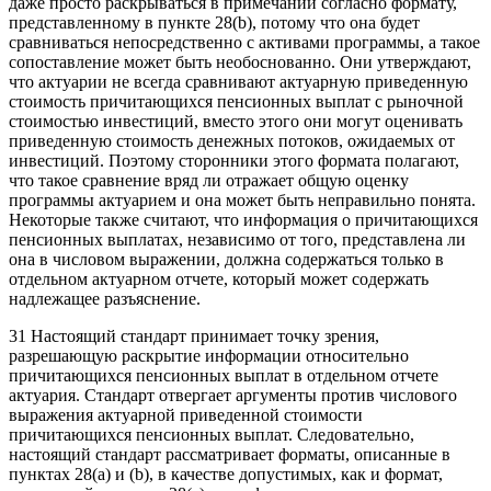
даже просто раскрываться в примечании согласно формату,
представленному в пункте 28(b), потому что она будет
сравниваться непосредственно с активами программы, а такое
сопоставление может быть необоснованно. Они утверждают,
что актуарии не всегда сравнивают актуарную приведенную
стоимость причитающихся пенсионных выплат с рыночной
стоимостью инвестиций, вместо этого они могут оценивать
приведенную стоимость денежных потоков, ожидаемых от
инвестиций. Поэтому сторонники этого формата полагают,
что такое сравнение вряд ли отражает общую оценку
программы актуарием и она может быть неправильно понята.
Некоторые также считают, что информация о причитающихся
пенсионных выплатах, независимо от того, представлена ли
она в числовом выражении, должна содержаться только в
отдельном актуарном отчете, который может содержать
надлежащее разъяснение.
31 Настоящий стандарт принимает точку зрения,
разрешающую раскрытие информации относительно
причитающихся пенсионных выплат в отдельном отчете
актуария. Стандарт отвергает аргументы против числового
выражения актуарной приведенной стоимости
причитающихся пенсионных выплат. Следовательно,
настоящий стандарт рассматривает форматы, описанные в
пунктах 28(a) и (b), в качестве допустимых, как и формат,