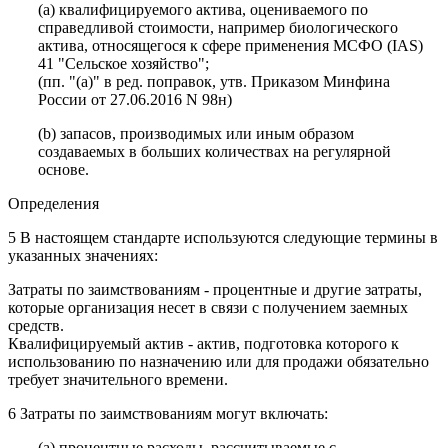
(a) квалифицируемого актива, оцениваемого по
справедливой стоимости, например биологического
актива, относящегося к сфере применения МСФО (IAS)
41 "Сельское хозяйство";
(пп. "(a)" в ред. поправок, утв. Приказом Минфина
России от 27.06.2016 N 98н)
(b) запасов, производимых или иным образом
создаваемых в больших количествах на регулярной
основе.
Определения
5 В настоящем стандарте используются следующие термины в
указанных значениях:
Затраты по заимствованиям - процентные и другие затраты,
которые организация несет в связи с получением заемных
средств.
Квалифицируемый актив - актив, подготовка которого к
использованию по назначению или для продажи обязательно
требует значительного времени.
6 Затраты по заимствованиям могут включать:
(a) процентные расходы, рассчитываемые с