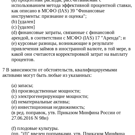
использованием метода эффективной процентной ставки,
как описано в МСФО (IAS) 39 "Финансовые
инструменты: признание и оценка";
(b) [удален]
(c) [удален]
(d) финансовые затраты, связанные с финансовой
арендой, в соответствии с МСФО (IAS) 17 "Аренда"; и
(e) курсовые разницы, возникающие в результате
привлечения займов в иностранной валюте, в той мере, в
какой они считаются корректировкой затрат на выплату
процентов.
7 В зависимости от обстоятельств, квалифицируемыми
активами могут быть любые из указанных:
(a) запасы;
(b) производственные мощности;
(c) электрогенерирующие мощности;
(d) нематериальные активы;
(e) инвестиционная недвижимость;
(в ред. поправок, утв. Приказом Минфина России от
27.06.2016 N 98н)
(f) плодовые культуры.
(пп. "(f)" введен поправками, утв. Приказом Минфина