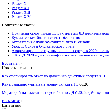
Раздел XI
Раздел XII
Раздел XIII
Раздел XIV
Популярные статьи
Понятный самоучитель 1С Бухгалтерия 8.3 для начинаю
Бухгалтерские бланки скачать бесплатно
Бухгалтерия с нуля самоучитель читать онлайн
Урок 1. Основы бухгалтерского учета
Амортизационные группы основных средств 2020: полн
ОКВЭД 2020 года с расшифровкой - справочник по видам
Все статьи
»
Новые материалы
Как сформировать отчет по движению денежных средств в 1С
Как правильно учитывать аренду склада в 1С
06:26
Мораторий на взыскание неустойки по ДДУ 2026: действует ли
Весь Микс
»
Цитата дня