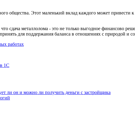
ивого общества. Этот маленький вклад каждого может привести
что сдача металлолома - это не только выгодное финансово реш
дпринять для поддержания баланса в отношениях с природой и с
ных работах
 в 1С
ет ли он и можно ли получить деньги с застройщика
логий