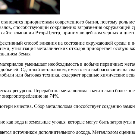
 становятся приоритетами современного бытия, поэтому роль ме
иалов, способствующий сокращению загрязнения окружающей ср
а сайте компании Втор-Центр, принимающей лом черных и цветн
эффективный способ влияния на состояние окружающей среды и п
тями, утилизация металлических отходов приобретает особую ва
азванием Земля.
материалов уменьшает необходимость в добыче первичных металл
 добычей. Сданный металлолом, вместо его выбрасывания на сва
омобили или бытовая техника, содержат вредные химические вещ
еских ресурсов. Переработка металлолома значительно более эн
т энергопотребление на 74%.
отери качества. Сбор металлолома способствует созданию замкн
е как вода и земельные угодья, которые могут быть затронуты в
яется источником дополнительного дохода. Металлолом оценивает