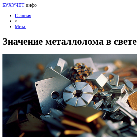
БУХУЧЕТ
инфо
Главная
>
Микс
Значение металлолома в свет