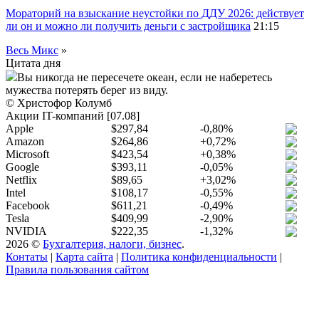
Мораторий на взыскание неустойки по ДДУ 2026: действует
ли он и можно ли получить деньги с застройщика
21:15
Весь Микс
»
Цитата дня
Вы никогда не пересечете океан, если не наберетесь
мужества потерять берег из виду.
© Христофор Колумб
Акции IT-компаний [07.08]
Apple
$297,84
-0,80%
Amazon
$264,86
+0,72%
Microsoft
$423,54
+0,38%
Google
$393,11
-0,05%
Netflix
$89,65
+3,02%
Intel
$108,17
-0,55%
Facebook
$611,21
-0,49%
Tesla
$409,99
-2,90%
NVIDIA
$222,35
-1,32%
2026 ©
Бухгалтерия, налоги, бизнес
.
Контаты
|
Карта сайта
|
Политика конфиденциальности
|
Правила пользования сайтом