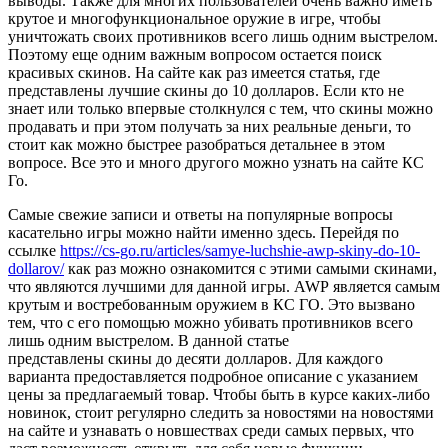
выводы. Также для многих пользователей очень важно иметь
крутое и многофункциональное оружие в игре, чтобы
уничтожать своих противников всего лишь одним выстрелом.
Поэтому еще одним важным вопросом остается поиск
красивых скинов. На сайте как раз имеется статья, где
представлены лучшие скины до 10 долларов. Если кто не
знает или только впервые столкнулся с тем, что скины можно
продавать и при этом получать за них реальные деньги, то
стоит как можно быстрее разобраться детальнее в этом
вопросе. Все это и много другого можно узнать на сайте КС
Го.
Самые свежие записи и ответы на популярные вопросы
касательно игры можно найти именно здесь. Перейдя по
ссылке
https://cs-go.ru/articles/samye-luchshie-awp-skiny-do-10-
dollarov/
как раз можно ознакомится с этими самыми скинами,
что являются лучшими для данной игры. AWP является самым
крутым и востребованным оружием в КС ГО. Это вызвано
тем, что с его помощью можно убивать противников всего
лишь одним выстрелом. В данной статье
представлены скины до десяти долларов. Для каждого
варианта предоставляется подробное описание с указанием
цены за предлагаемый товар. Чтобы быть в курсе каких-либо
новинок, стоит регулярно следить за новостями на новостями
на сайте и узнавать о новшествах среди самых первых, что