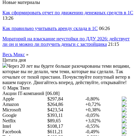
Новые материалы
Как сформировать отчет по движению денежных средств в 1С
13:26
Как правильно учитывать аренду склада в 1С
06:26
Мораторий на взыскание неустойки по ДДУ 2026: действует
ли он и можно ли получить деньги с застройщика
21:15
Весь Микс
»
Цитата дня
Через 20 лет вы будете больше разочарованы теми вещами,
которые вы не делали, чем теми, которые вы сделали. Так
отчальте от тихой пристани. Почувствуйте попутный ветер в
вашем парусе. Двигайтесь вперед, действуйте, открывайте!
© Марк Твен
Акции IT-компаний [06.08]
Apple
$297,84
-0,80%
Amazon
$264,86
+0,72%
Microsoft
$423,54
+0,38%
Google
$393,11
-0,05%
Netflix
$89,65
+3,02%
Intel
$108,17
-0,55%
Facebook
$611,21
-0,49%