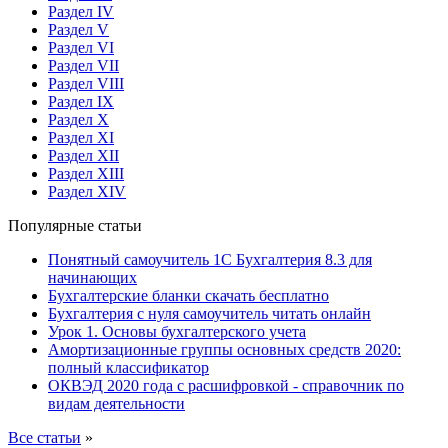
Раздел IV
Раздел V
Раздел VI
Раздел VII
Раздел VIII
Раздел IX
Раздел X
Раздел XI
Раздел XII
Раздел XIII
Раздел XIV
Популярные статьи
Понятный самоучитель 1С Бухгалтерия 8.3 для
начинающих
Бухгалтерские бланки скачать бесплатно
Бухгалтерия с нуля самоучитель читать онлайн
Урок 1. Основы бухгалтерского учета
Амортизационные группы основных средств 2020:
полный классификатор
ОКВЭД 2020 года с расшифровкой - справочник по
видам деятельности
Все статьи
»