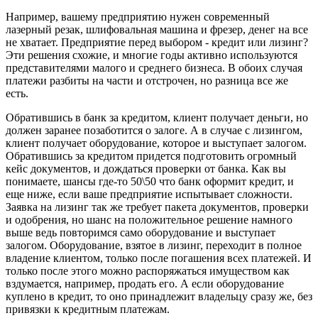
Например, вашему предприятию нужен современный
лазерный резак, шлифовальная машина и фрезер, денег на все
не хватает. Предприятие перед выбором - кредит или лизинг?
Эти решения схожие, и многие годы активно используются
представителями малого и среднего бизнеса. В обоих случая
платежи разбиты на части и отстрочен, но разница все же
есть.
Обратившись в банк за кредитом, клиент получает деньги, но
должен заранее позаботится о залоге. А в случае с лизингом,
клиент получает оборудование, которое и выступает залогом.
Обратившись за кредитом придется подготовить огромный
кейс документов, и дождаться проверки от банка. Как вы
понимаете, шансы где-то 50\50 что банк оформит кредит, и
еще ниже, если ваше предприятие испытывает сложности.
Заявка на лизинг так же требует пакета документов, проверки
и одобрения, но шанс на положительное решение намного
выше ведь повторимся само оборудование и выступает
залогом. Оборудование, взятое в лизинг, переходит в полное
владение клиентом, только после погашения всех платежей. И
только после этого можно распоряжаться имуществом как
вздумается, например, продать его. А если оборудование
куплено в кредит, то оно принадлежит владельцу сразу же, без
привязки к кредитным платежам.