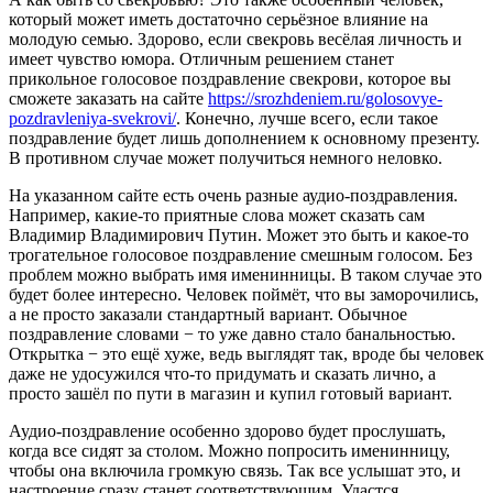
который может иметь достаточно серьёзное влияние на
молодую семью. Здорово, если свекровь весёлая личность и
имеет чувство юмора. Отличным решением станет
прикольное голосовое поздравление свекрови, которое вы
сможете заказать на сайте
https://srozhdeniem.ru/golosovye-
pozdravleniya-svekrovi/
. Конечно, лучше всего, если такое
поздравление будет лишь дополнением к основному презенту.
В противном случае может получиться немного неловко.
На указанном сайте есть очень разные аудио-поздравления.
Например, какие-то приятные слова может сказать сам
Владимир Владимирович Путин. Может это быть и какое-то
трогательное голосовое поздравление смешным голосом. Без
проблем можно выбрать имя именинницы. В таком случае это
будет более интересно. Человек поймёт, что вы заморочились,
а не просто заказали стандартный вариант. Обычное
поздравление словами − то уже давно стало банальностью.
Открытка − это ещё хуже, ведь выглядят так, вроде бы человек
даже не удосужился что-то придумать и сказать лично, а
просто зашёл по пути в магазин и купил готовый вариант.
Аудио-поздравление особенно здорово будет прослушать,
когда все сидят за столом. Можно попросить именинницу,
чтобы она включила громкую связь. Так все услышат это, и
настроение сразу станет соответствующим. Удастся