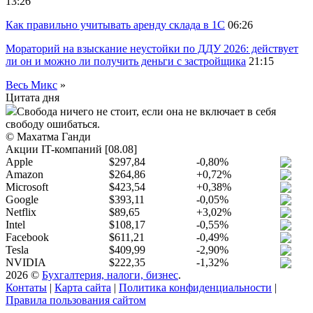
13:26
Как правильно учитывать аренду склада в 1С
06:26
Мораторий на взыскание неустойки по ДДУ 2026: действует
ли он и можно ли получить деньги с застройщика
21:15
Весь Микс
»
Цитата дня
Свобода ничего не стоит, если она не включает в себя
свободу ошибаться.
© Махатма Ганди
Акции IT-компаний [08.08]
Apple
$297,84
-0,80%
Amazon
$264,86
+0,72%
Microsoft
$423,54
+0,38%
Google
$393,11
-0,05%
Netflix
$89,65
+3,02%
Intel
$108,17
-0,55%
Facebook
$611,21
-0,49%
Tesla
$409,99
-2,90%
NVIDIA
$222,35
-1,32%
2026 ©
Бухгалтерия, налоги, бизнес
.
Контаты
|
Карта сайта
|
Политика конфиденциальности
|
Правила пользования сайтом