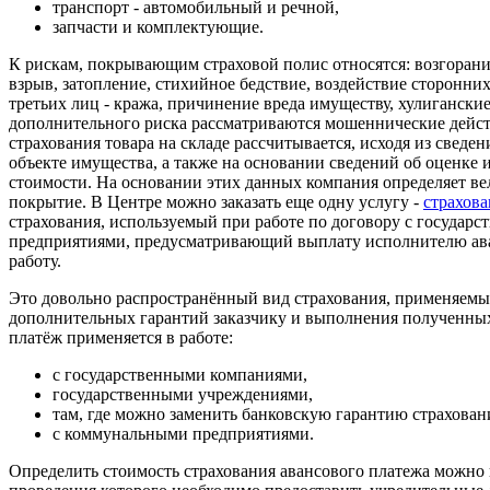
транспорт - автомобильный и речной,
запчасти и комплектующие.
К рискам, покрывающим страховой полис относятся: возгорани
взрыв, затопление, стихийное бедствие, воздействие сторонни
третьих лиц - кража, причинение вреда имуществу, хулиганские
дополнительного риска рассматриваются мошеннические действ
страхования товара на складе рассчитывается, исходя из сведе
объекте имущества, а также на основании сведений об оценке 
стоимости. На основании этих данных компания определяет в
покрытие. В Центре можно заказать еще одну услугу -
страхова
страхования, используемый при работе по договору с госуда
предприятиями, предусматривающий выплату исполнителю ав
работу.
Это довольно распространённый вид страхования, применяемы
дополнительных гарантий заказчику и выполнения полученны
платёж применяется в работе:
с государственными компаниями,
государственными учреждениями,
там, где можно заменить банковскую гарантию страхован
с коммунальными предприятиями.
Определить стоимость страхования авансового платежа можно 