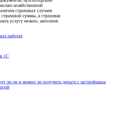
документы, бухгалтерский
ансово-хозяйственной
 наличия страховых случаев
 страховой суммы, а страховая
азать услугу можно, заполнив
.
ных работах
 в 1С
ет ли он и можно ли получить деньги с застройщика
логий