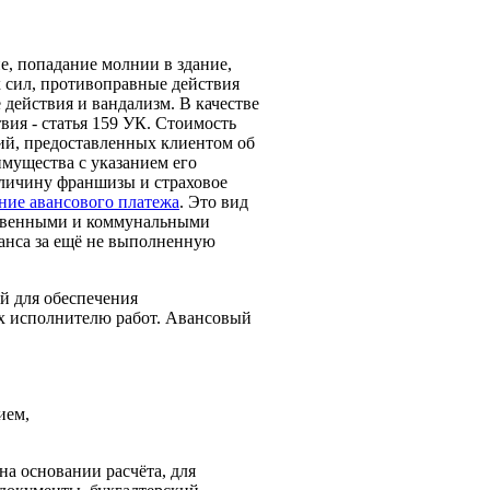
е, попадание молнии в здание,
х сил, противоправные действия
 действия и вандализм. В качестве
ия - статья 159 УК. Стоимость
ний, предоставленных клиентом об
имущества с указанием его
еличину франшизы и страховое
ние авансового платежа
. Это вид
рственными и коммунальными
анса за ещё не выполненную
й для обеспечения
х исполнителю работ. Авансовый
ием,
на основании расчёта, для