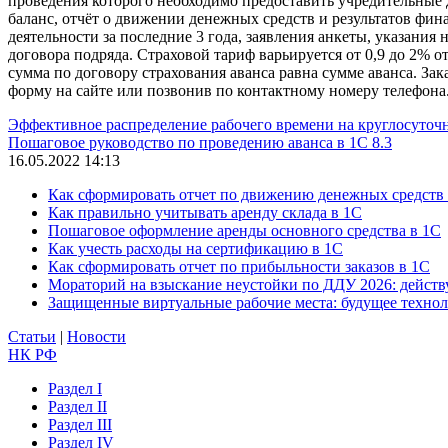
проведения которого необходимо предоставить учредительные 
баланс, отчёт о движении денежных средств и результатов фин
деятельности за последние 3 года, заявления анкеты, указания
договора подряда. Страховой тариф варьируется от 0,9 до 2% от
сумма по договору страхования аванса равна сумме аванса. Зак
форму на сайте или позвонив по контактному номеру телефона
Эффективное распределение рабочего времени на круглосуточ
Пошаговое руководство по проведению аванса в 1С 8.3
16.05.2022 14:13
Как сформировать отчет по движению денежных средств
Как правильно учитывать аренду склада в 1С
Пошаговое оформление аренды основного средства в 1С
Как учесть расходы на сертификацию в 1С
Как сформировать отчет по прибыльности заказов в 1С
Мораторий на взыскание неустойки по ДДУ 2026: действу
Защищенные виртуальные рабочие места: будущее техно
Статьи
|
Новости
НК РФ
Раздел I
Раздел II
Раздел III
Раздел IV