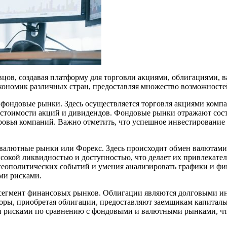
цов, создавая платформу для торговли акциями, облигациями, в
 экономик различных стран, предоставляя множество возможносте
ондовые рынки. Здесь осуществляется торговля акциями компа
а стоимости акций и дивидендов. Фондовые рынки отражают сост
овья компаний. Важно отметить, что успешное инвестирование 
лютные рынки или Форекс. Здесь происходит обмен валютами р
сокой ликвидностью и доступностью, что делает их привлекател
геополитических событий и умения анализировать графики и фи
ми рисками.
егмент финансовых рынков. Облигации являются долговыми ин
ры, приобретая облигации, предоставляют заемщикам капиталы 
рисками по сравнению с фондовыми и валютными рынками, что