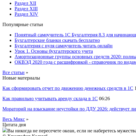
Раздел XII
Раздел XIII
Раздел XIV
Популярные статьи
Понятный самоучитель 1С Бухгалтерия 8.3 для начинаю
Бухгалтерские бланки скачать бесплатно
Бухгалтерия с нуля самоучитель читать онлайн
Урок 1. Основы бухгалтерского учета
Амортизационные группы основных средств 2020: полн
ОКВЭД 2020 года с расшифровкой - справочник по видам
Все статьи
»
Новые материалы
Как сформировать отчет по движению денежных средств в 1С
Как правильно учитывать аренду склада в 1С
06:26
Мораторий на взыскание неустойки по ДДУ 2026: действует ли
Весь Микс
»
Цитата дня
Вы никогда не пересечете океан, если не наберетесь мужества