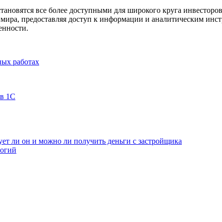
становятся все более доступными для широкого круга инвестор
 мира, предоставляя доступ к информации и аналитическим инс
енности.
ных работах
 в 1С
ет ли он и можно ли получить деньги с застройщика
логий