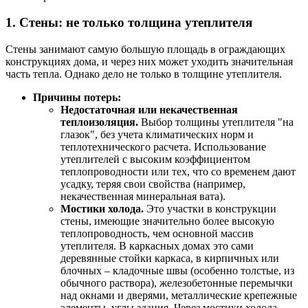
1. Стены: не только толщина утеплителя
Стены занимают самую большую площадь в ограждающих
конструкциях дома, и через них может уходить значительная
часть тепла. Однако дело не только в толщине утеплителя.
Причины потерь:
Недостаточная или некачественная
теплоизоляция.
Выбор толщины утеплителя "на
глазок", без учета климатических норм и
теплотехнического расчета. Использование
утеплителей с высоким коэффициентом
теплопроводности или тех, что со временем дают
усадку, теряя свои свойства (например,
некачественная минеральная вата).
Мостики холода.
Это участки в конструкции
стены, имеющие значительно более высокую
теплопроводность, чем основной массив
утеплителя. В каркасных домах это сами
деревянные стойки каркаса, в кирпичных или
блочных – кладочные швы (особенно толстые, из
обычного раствора), железобетонные перемычки
над окнами и дверями, металлические крепежные
элементы, углы здания. Через мостики холода