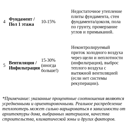
Недостаточное утепление
плиты фундамента, стен
Фундамент /
4
10-15%
фундамента/цоколя, пола
Пол 1 этажа
по грунту, промерзание
углов и примыканий.
Неконтролируемый
приток холодного воздуха
через щели и неплотности
15-30%
Вентиляция /
(инфильтрация), выброс
5
(иногда
Инфильтрация
теплого воздуха с
больше!)
вытяжной вентиляцией
(если нет системы
рекуперации).
*Примечание: указанные процентные соотношения являются
усредненными и ориентировочными. Реальное распределение
теплопотерь может сильно варьироваться в зависимости от
архитектуры дома, выбранных материалов, качества
строительства, климатической зоны и других факторов.