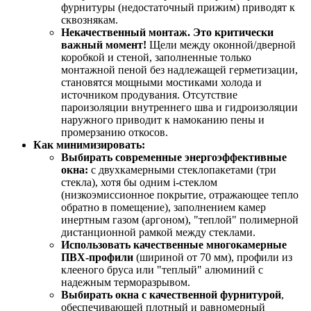
фурнитуры (недостаточный прижим) приводят к
сквознякам.
Некачественный монтаж.
Это критически
важный момент!
Щели между оконной/дверной
коробкой и стеной, заполненные только
монтажной пеной без надлежащей герметизации,
становятся мощными мостиками холода и
источником продувания. Отсутствие
пароизоляции внутреннего шва и гидроизоляции
наружного приводит к намоканию пены и
промерзанию откосов.
Как минимизировать:
Выбирать современные энергоэффективные
окна:
с двухкамерными стеклопакетами (три
стекла), хотя бы одним i-стеклом
(низкоэмиссионное покрытие, отражающее тепло
обратно в помещение), заполнением камер
инертным газом (аргоном), "теплой" полимерной
дистанционной рамкой между стеклами.
Использовать качественные многокамерные
ПВХ-профили
(шириной от 70 мм), профили из
клееного бруса или "теплый" алюминий с
надежным терморазрывом.
Выбирать окна с качественной фурнитурой
,
обеспечивающей плотный и равномерный