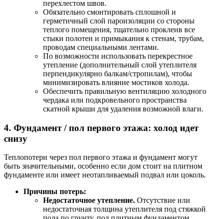
перехлестом швов.
Обязательно смонтировать сплошной и
герметичный слой пароизоляции со стороны
теплого помещения, тщательно проклеив все
стыки полотен и примыкания к стенам, трубам,
проводам специальными лентами.
По возможности использовать перекрестное
утепление (дополнительный слой утеплителя
перпендикулярно балкам/стропилам), чтобы
минимизировать влияние мостиков холода.
Обеспечить правильную вентиляцию холодного
чердака или подкровельного пространства
скатной крыши для удаления возможной влаги.
4. Фундамент / пол первого этажа: холод идет
снизу
Теплопотери через пол первого этажа и фундамент могут
быть значительными, особенно если дом стоит на плитном
фундаменте или имеет неотапливаемый подвал или цоколь.
Причины потерь:
Недостаточное утепление.
Отсутствие или
недостаточная толщина утеплителя под стяжкой
пола по грунту, под плитным фундаментом