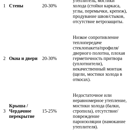
утеплитель, мостики
1
Стены
20-30%
холода (стойки каркаса,
углы, перемычки, крепеж),
продувание швов/стыков,
отсутствие ветрозащиты.
Низкое сопротивление
теплопередаче
стеклопакета/профиля/
дверного полотна, плохая
2
Окна и двери
20-30%
герметичность притвора
(уплотнители),
некачественный монтаж
(щели, мостики холода в
откосах).
Недостаточное или
неравномерное утепление,
Крыша /
мостики холода (балки,
3
Чердачное
15-25%
стропила), отсутствие/
перекрытие
повреждение
пароизоляции (намокание
утеплителя).