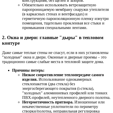
конструкциям, без щелей и зазоров.
Обязательно использовать ветрозащитную
паропроницаемую мембрану снаружи утеплителя
(в каркасных стенах и вентфасадах) и
герметичную пароизоляционную пленку изнутри
помещения, тщательно проклеивая все стыки и
примыкания специальными лентами.
2. Окна и двери: главные "дыры" в тепловом
контуре
Даже самые теплые стены не спасут, если в них установлены
"холодные" окна и двери. Оконные и дверные проемы – это
традиционно самые слабые места в тепловой защите дома.
Причины потерь:
Низкое сопротивление теплопередаче самого
изделия.
Использование однокамерных
стеклопакетов (два стекла) без
энергосберегающего покрытия (i-стекла),
"холодных" алюминиевых профилей или тонких
ПВХ-профилей, неутепленного дверного полотна.
Негерметичность притвора.
Изношенные или
некачественные уплотнители по периметру
створки/полотна, неправильная регулировка