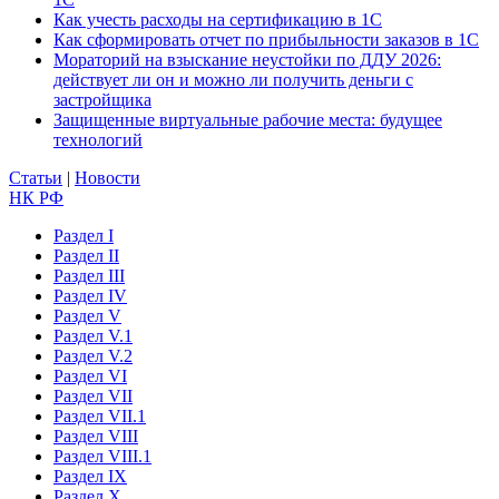
Как учесть расходы на сертификацию в 1С
Как сформировать отчет по прибыльности заказов в 1С
Мораторий на взыскание неустойки по ДДУ 2026:
действует ли он и можно ли получить деньги с
застройщика
Защищенные виртуальные рабочие места: будущее
технологий
Статьи
|
Новости
НК РФ
Раздел I
Раздел II
Раздел III
Раздел IV
Раздел V
Раздел V.1
Раздел V.2
Раздел VI
Раздел VII
Раздел VII.1
Раздел VIII
Раздел VIII.1
Раздел IX
Раздел X