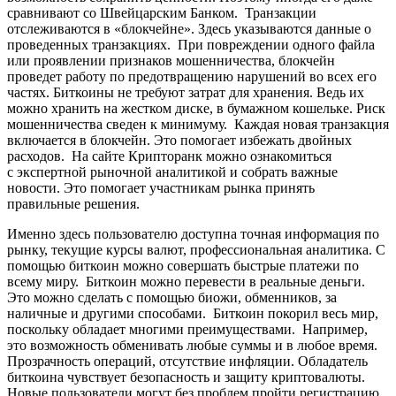
сравнивают со Швейцарским Банком. Транзакции
отслеживаются в «блокчейне». Здесь указываются данные о
проведенных транзакциях. При повреждении одного файла
или проявлении признаков мошенничества, блокчейн
проведет работу по предотвращению нарушений во всех его
частях. Биткоины не требуют затрат для хранения. Ведь их
можно хранить на жестком диске, в бумажном кошельке. Риск
мошенничества сведен к минимуму. Каждая новая транзакция
включается в блокчейн. Это помогает избежать двойных
расходов. На сайте Крипторанк можно ознакомиться
с экспертной рыночной аналитикой и собрать важные
новости. Это помогает участникам рынка принять
правильные решения.
Именно здесь пользователю доступна точная информация по
рынку, текущие курсы валют, профессиональная аналитика. С
помощью биткоин можно совершать быстрые платежи по
всему миру. Биткоин можно перевести в реальные деньги.
Это можно сделать с помощью биожи, обменников, за
наличные и другими способами. Биткоин покорил весь мир,
поскольку обладает многими преимуществами. Например,
это возможность обменивать любые суммы и в любое время.
Прозрачность операций, отсутствие инфляции. Обладатель
биткоина чувствует безопасность и защиту криптовалюты.
Новые пользователи могут без проблем пройти регистрацию