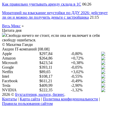
Как правильно учитывать аренду склада в 1С
06:26
Мораторий на взыскание неустойки по ДДУ 2026: действует
ли он и можно ли получить деньги с застройщика
21:15
Весь Микс
»
Цитата дня
Свобода ничего не стоит, если она не включает в себя
свободу ошибаться.
© Махатма Ганди
Акции IT-компаний [08.08]
Apple
$297,84
-0,80%
Amazon
$264,86
+0,72%
Microsoft
$423,54
+0,38%
Google
$393,11
-0,05%
Netflix
$89,65
+3,02%
Intel
$108,17
-0,55%
Facebook
$611,21
-0,49%
Tesla
$409,99
-2,90%
NVIDIA
$222,35
-1,32%
2026 ©
Бухгалтерия, налоги, бизнес
.
Контаты
|
Карта сайта
|
Политика конфиденциальности
|
Правила пользования сайтом