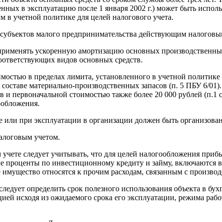
ных в эксплуатацию после 1 января 2002 г.) может быть использ
 в учетной политике для целей налогового учета.
бъектов малого предпринимательства действующим налоговым 
применять ускоренную амортизацию основных производственных 
оответствующих видов основных средств.
имостью в пределах лимита, установленного в учетной политике 
 в составе материально-производственных запасов (п. 5 ПБУ 6/0
 и первоначальной стоимостью также более 20 000 рублей (п.1 с
ообложения.
ве или при эксплуатации в организации должен быть организова
алоговым учетом.
 учете следует учитывать, что для целей налогообложения при
е проценты по инвестиционному кредиту и займу, включаются в 
мущество относятся к прочим расходам, связанным с производст
едует определить срок полезного использования объекта в бухг
цией исходя из ожидаемого срока его эксплуатации, режима раб