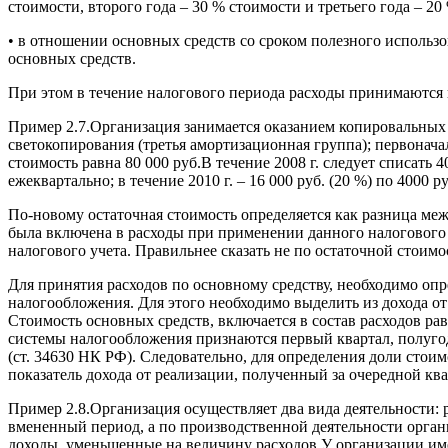
стоимости, второго года – 30 % стоимости и третьего года – 20
• в отношении основных средств со сроком полезного использ
основных средств.
При этом в течение налогового периода расходы принимаются
Пример 2.7.Организация занимается оказанием копировальных ус
светокопирования (третья амортизационная группа); первоначал
стоимость равна 80 000 руб.В течение 2008 г. следует списать 4
ежеквартально; в течение 2010 г. – 16 000 руб. (20 %) по 4000 р
По-новому остаточная стоимость определяется как разница ме
была включена в расходы при применении данного налогового 
налогового учета. Правильнее сказать не по остаточной стоим
Для принятия расходов по основному средству, необходимо опр
налогообложения. Для этого необходимо выделить из дохода о
Стоимость основных средств, включается в состав расходов р
системы налогообложения признаются первый квартал, полугоди
(ст. 34630 НК РФ). Следовательно, для определения доли сто
показатель дохода от реализации, полученный за очередной ква
Пример 2.8.Организация осуществляет два вида деятельности: 
вмененный период, а по производственной деятельности орган
доходы, уменьшенные на величину расходов.У организации имее