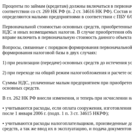
Проценты по займам (кредитам) должны включаться в первона
соответствии со ст. 269 НК РФ (п. 2 ст. 34616 НК РФ). Состав
определяются малыми предприятиями в соответствии с ПБУ 6/0
Первоначальной стоимостью основных средств, приобретенных 
НДС и иных возмещаемых налогов. В случае приобретения объ
вправе включить в первоначальную стоимость данного объекта 
Вопросы, связанные с порядком формирования первоначальной
формирования налоговой базы в двух случаях:
1) при реализации (передаче) основных средств до истечения ус
2) при переходе на общий режим налогообложения и расчете ост
Суммы НДС, уплаченные малым предприятием при приобретении
основных средств.
В гл. 262 НК РФ внесли изменения, и теперь при исчислении 
• учитываются расходы, если оплата сооружения, изготовления
после 1 января 2006 г. (подп. 1 п. 3 ст. 34615 НКРФ);
• учитываются расходы налогоплательщиков, произведенные до
средств, а так же ввод их в эксплуатацию, и подача документов