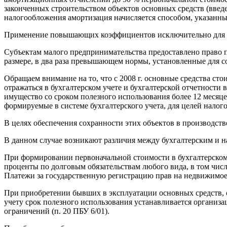
законченных строительством объектов основных средств (введен
налогообложения амортизация начисляется способом, указанным
Применение повышающих коэффициентов исключительно для су
Субъектам малого предпринимательства предоставлено право 
размере, в два раза превышающем нормы, установленные для с
Обращаем внимание на то, что с 2008 г. основные средства сто
отражаться в бухгалтерском учете и бухгалтерской отчетности
имущество со сроком полезного использования более 12 месяцев
формируемые в системе бухгалтерского учета, для целей налог
В целях обеспечения сохранности этих объектов в производст
В данном случае возникают различия между бухгалтерским и н
При формировании первоначальной стоимости в бухгалтерском
проценты по долговым обязательствам любого вида, в том числ
Платежи за государственную регистрацию прав на недвижимое и
При приобретении бывших в эксплуатации основных средств, сл
учету срок полезного использования устанавливается организа
ограничений (п. 20 ПБУ 6/01).