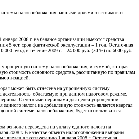
й системы налогообложения равными долями от стоимости
 января 2008 г. на балансе организации имеются средства
ния 5 лет, срок фактической эксплуатации – 1 год. Остаточная
000 руб.); в течение 2009 г. – 24 000 руб. (30 %) по 6000 руб.
на упрощенную систему налогообложения, и суммой, которая
ную стоимость основного средства, рассчитанную по правилам
амортизацией.
оторая может быть отнесена на упрощенную систему
а деятельность, облагаемую при данном налоговом режиме.
о периода. Отчетными периодами для целей упрощенной
я единого налога на добавленную стоимость является квартал
ощенной системе налогообложения, будет использоваться
ом регионе переведена на уплату единого налога на
аря 2008 г. В качестве объекта налогообложения выбраны
л введен в эксплуатацию 1 января 2008 г. Остаточная