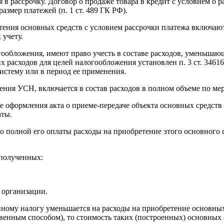
в рассрочку. Договор о продаже товара в кредит с условием о 
азмер платежей (п. 1 ст. 489 ГК РФ).
ния основных средств с условием рассрочки платежа включаются
 учету.
обложения, имеют право учесть в составе расходов, уменьшаю
их расходов для целей налогообложения установлен п. 3 ст. 3461
истему или в период ее применения.
ния УСН, включается в состав расходов в полном объеме по мер
ате оформления акта о приеме-передаче объекта основных средс
аты.
 до полной его оплаты расходы на приобретение этого основного
 полученных:
 организации.
 единому налогу уменьшается на расходы на приобретение основн
венным способом), то стоимость таких (построенных) основных с