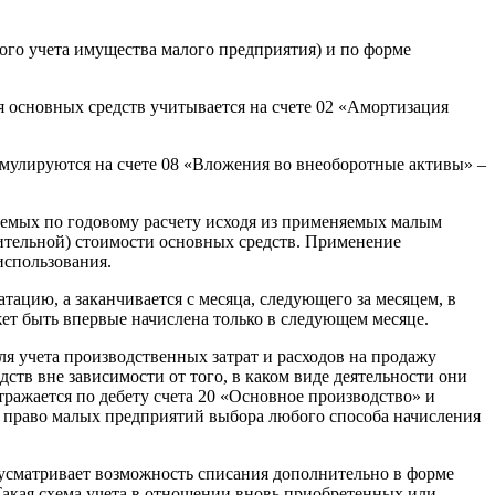
кого учета имущества малого предприятия) и по форме
я основных средств учитывается на счете 02 «Амортизация
умулируются на счете 08 «Вложения во внеоборотные активы» –
яемых по годовому расчету исходя из применяемых малым
ительной) стоимости основных средств. Применение
использования.
тацию, а заканчивается с месяца, следующего за месяцем, в
жет быть впервые начислена только в следующем месяце.
ля учета производственных затрат и расходов на продажу
ств вне зависимости от того, в каком виде деятельности они
тражается по дебету счета 20 «Основное производство» и
о право малых предприятий выбора любого способа начисления
усматривает возможность списания дополнительно в форме
Такая схема учета в отношении вновь приобретенных или