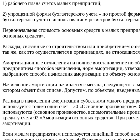
1) рабочего плана счетов малых предприятий;
2) упрощенной формы бухгалтерского учета – по простой форме
бухгалтерского учета с использованием регистров бухгалтерск
Первоначальная стоимость основных средств в малых предприя
основных средств».
Расходы, связанные со строительством или приобретением объ
так же, как это осуществляется в организациях, не относящихс
Амортизационные отчисления на полное восстановление по объ
предприятием способов начисления, норм амортизации, утверж
выбранного способа начисления амортизации по объекту основн
Начисление амортизации начинается с месяца, следующего за ме
котором объект был списан. Допустим, по объектам, введенным
Разница в начислении амортизации субъектами малого предприн
используется только один счет – 20 «Основное производство». 
используются (основное производство, вспомогательные произв
кредиту счета 02 «Амортизация основных средств». При расче
амортизации.
Если малым предприятием используется линейный способ начи
амортизационных отчислений до 50 % первоначальной стоимост