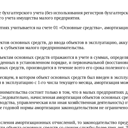
 бухгалтерского учета (без использования регистров бухгалтерс
ого учета имущества малого предприятия.
тиях учитывается на счете 01 «Основные средства», амортизаци
ектов основных средств, до ввода объектов в эксплуатацию, акк
я к субъектам малого предпринимательства.
ектам основных средств отражаются в учете в суммах, определ
денных в установленном порядке, и первоначальной (восстанов
ых средств, производится в течение всего его срока полезного 
сяцем, в котором объект основных средств был введен в эксплуа
 в эксплуатацию с 1-го числа текущего месяца, амортизация мо
имательства состоит только в том, что в малых предприятиях д
Следовательно, начисленная амортизация объектов основных сред
одства, управленческая или иная хозяйственная деятельность) о
те годовой нормы амортизации законодательством не ограничен
сления амортизационных отчислений, то законодательство пред
и объекта основных средств со сроком службы более трех лет. 