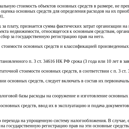
чальную стоимость объектов основных средств в размере, не п
 и оценка основных средств для определения расходов на их при
1.
за плату, признается сумма фактических затрат организации на
екта недвижимости, относящегося к основным средствам, орга
сбор за государственную регистрацию прав на него.
 стоимости основных средств и классификацией произведенных 
тановленного п. 3 ст. 34616 НК РФ срока (3 года или 10 лет в з
аточной стоимости основных средств, в соответствии с п. 3 ст.
 основных средств, следует включать в состав их первоначальн
налоговой базы расходы на сооружение и изготовление основных
 основных средств, ввод их в эксплуатацию и подача документо
 перехода на упрощенную систему налогообложения. В случае, е
 на государственную регистрацию прав на эти основные средства, 