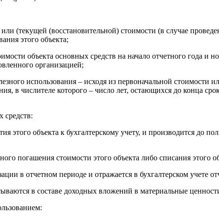
 или (текущей (восстановительной) стоимости (в случае провед
вания этого объекта;
тоимости объекта основных средств на начало отчетного года и 
овленного организацией;
олезного использования – исходя из первоначальной стоимости и
я, в числителе которого – число лет, остающихся до конца срок
 средств:
ятия этого объекта к бухгалтерскому учету, и производится до п
лного погашения стоимости этого объекта либо списания этого об
зации в отчетном периоде и отражается в бухгалтерском учете от
итываются в составе доходных вложений в материальные ценност
ользованием: