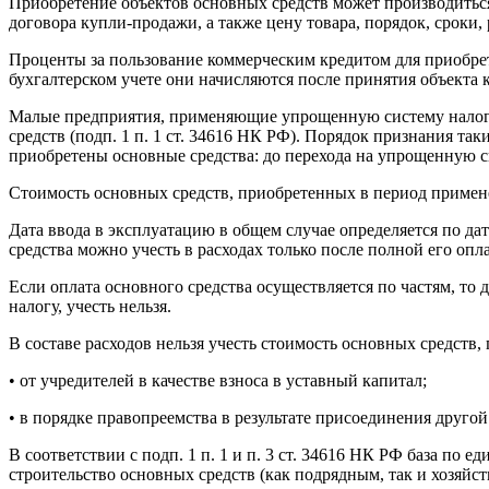
Приобретение объектов основных средств может производиться 
договора купли-продажи, а также цену товара, порядок, сроки, р
Проценты за пользование коммерческим кредитом для приобрете
бухгалтерском учете они начисляются после принятия объекта к
Малые предприятия, применяющие упрощенную систему налого
средств (подп. 1 п. 1 ст. 34616 НК РФ). Порядок признания так
приобретены основные средства: до перехода на упрощенную с
Стоимость основных средств, приобретенных в период примене
Дата ввода в эксплуатацию в общем случае определяется по д
средства можно учесть в расходах только после полной его опл
Если оплата основного средства осуществляется по частям, то
налогу, учесть нельзя.
В составе расходов нельзя учесть стоимость основных средств,
• от учредителей в качестве взноса в уставный капитал;
• в порядке правопреемства в результате присоединения другой
В соответствии с подп. 1 п. 1 и п. 3 ст. 34616 НК РФ база по
строительство основных средств (как подрядным, так и хозяйст