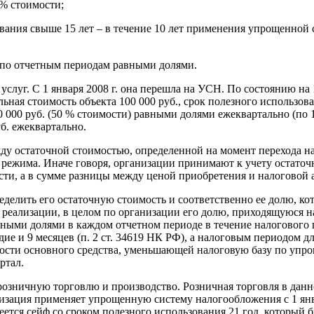
 % стоимости;
ования свыше 15 лет – в течение 10 лет применения упрощенно
 по отчетным периодам равными долями.
луг. С 1 января 2008 г. она перешла на УСН. По состоянию на 1
ьная стоимость объекта 100 000 руб., срок полезного использова
0 000 руб. (50 % стоимости) равными долями ежеквартально (по 10 
уб. ежеквартально.
жду остаточной стоимостью, определенной на момент перехода 
режима. Иначе говоря, организации принимают к учету остаточ
ости, а в сумме разницы между ценой приобретения и налоговой 
еделить его остаточную стоимость и соответственно ее долю, к
т реализации, в целом по организации его долю, приходящуюся н
авными долями в каждом отчетном периоде в течение налоговог
е и 9 месяцев (п. 2 ст. 34619 НК РФ), а налоговым периодом дл
имости основного средства, уменьшающей налоговую базу по упр
ртал.
розничную торговлю и производство. Розничная торговля в данн
изация применяет упрощенную систему налогообложения с 1 янв
тся сейф со сроком полезного использования 21 год, который бы