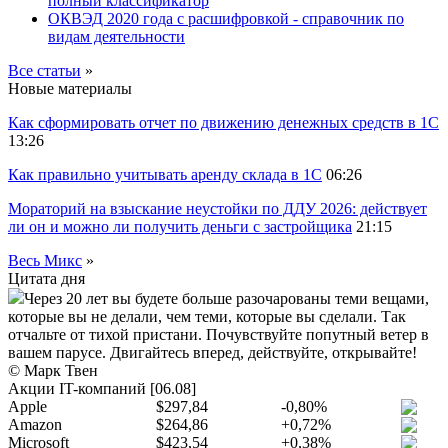
полный классификатор
ОКВЭД 2020 года с расшифровкой - справочник по
видам деятельности
Все статьи
»
Новые материалы
Как сформировать отчет по движению денежных средств в 1С
13:26
Как правильно учитывать аренду склада в 1С
06:26
Мораторий на взыскание неустойки по ДДУ 2026: действует
ли он и можно ли получить деньги с застройщика
21:15
Весь Микс
»
Цитата дня
Через 20 лет вы будете больше разочарованы теми вещами,
которые вы не делали, чем теми, которые вы сделали. Так
отчальте от тихой пристани. Почувствуйте попутный ветер в
вашем парусе. Двигайтесь вперед, действуйте, открывайте!
© Марк Твен
Акции IT-компаний [06.08]
Apple
$297,84
-0,80%
Amazon
$264,86
+0,72%
Microsoft
$423,54
+0,38%