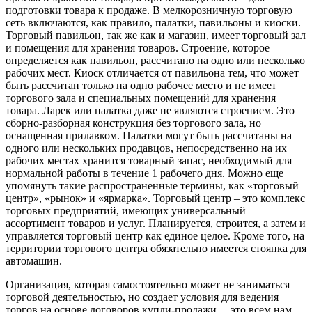
подготовки товара к продаже. В мелкорозничную торговую
сеть включаются, как правило, палатки, павильоны и киоски.
Торговый павильон, так же как и магазин, имеет торговый зал
и помещения для хранения товаров. Строение, которое
определяется как павильон, рассчитано на одно или несколько
рабочих мест. Киоск отличается от павильона тем, что может
быть рассчитан только на одно рабочее место и не имеет
торгового зала и специальных помещений для хранения
товара. Ларек или палатка даже не являются строением. Это
сборно-разборная конструкция без торгового зала, но
оснащенная прилавком. Палатки могут быть рассчитаны на
одного или нескольких продавцов, непосредственно на их
рабочих местах хранится товарный запас, необходимый для
нормальной работы в течение 1 рабочего дня. Можно еще
упомянуть такие распространенные термины, как «торговый
центр», «рынок» и «ярмарка». Торговый центр – это комплекс
торговых предприятий, имеющих универсальный
ассортимент товаров и услуг. Планируется, строится, а затем и
управляется торговый центр как единое целое. Кроме того, на
территории торгового центра обязательно имеется стоянка для
автомашин.
Организация, которая самостоятельно может не заниматься
торговой деятельностью, но создает условия для ведения
торгов на основе договоров купли-продажи, – это всем нам