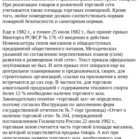
При реализации товаров в розничной торговой сети
учитывается также площадь торговых помещений. Кроме
того, любое помещение должно соответствовать нормам
пожарной безопасности и санитарным нормам.
Еще в 1982 г., а точнее 25 июля 1982 г., был принят приказ
Минторга РСФСР № 176 «О введении в действие
Номенклатуры типов магазинов и общедоступных
предприятий общественного питания, Методических
указаний по составлению перспективных планов (схем)
развития и размещения этой сети». Текст приказа официально
опубликован не был. И хотя приказ этот опирался еще на
центральное планирование и предназначался, скорее, для
строительных организаций, ссылки на приложения к нему
встречаются до сих пор. В частности, для торговли
алкогольной продукцией с содержанием этилового спирта
более 12 % необходимо наличие торгового зала.
Законодательно понятие «торговый зал» не определено,
поэтому согласно Инструкции по заполнению форм
государственной отчетности № 7-торг (розница) «Отчет о
наличии торговой сети» № 104, утвержденной
постановлением Госкомстата России 22 июля 1992 г.,
торговым залом считается часть торговой площади магазина,
на которой осуществляется продажа товара. А вот при
определении размера торгового зала, необходимого для