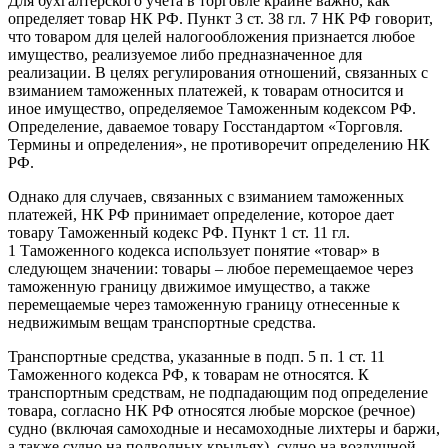
Для бухгалтерского учета в торговле крайне важно, как
определяет товар НК РФ. Пункт 3 ст. 38 гл. 7 НК РФ говорит,
что товаром для целей налогообложения признается любое
имущество, реализуемое либо предназначенное для
реализации. В целях регулирования отношений, связанных с
взиманием таможенных платежей, к товарам относится и
иное имущество, определяемое Таможенным кодексом РФ.
Определение, даваемое товару Госстандартом «Торговля.
Термины и определения», не противоречит определению НК
РФ.
Однако для случаев, связанных с взиманием таможенных
платежей, НК РФ принимает определение, которое дает
товару Таможенный кодекс РФ. Пункт 1 ст. 11 гл.
1 Таможенного кодекса использует понятие «товар» в
следующем значении: товары – любое перемещаемое через
таможенную границу движимое имущество, а также
перемещаемые через таможенную границу отнесенные к
недвижимым вещам транспортные средства.
Транспортные средства, указанные в подп. 5 п. 1 ст. 11
Таможенного кодекса РФ, к товарам не относятся. К
транспортным средствам, не подпадающим под определение
товара, согласно НК РФ относятся любые морское (речное)
судно (включая самоходные и несамоходные лихтеры и баржи,
а также судно на подводных крыльях), судно на воздушной